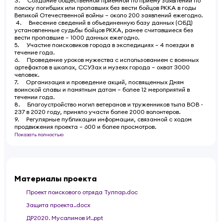
3. Создание общественной приемной по приему заявлений по
поиску погибших или пропавших без вести бойцов РККА в годы
Великой Отечественной войны – около 200 заявлений ежегодно.
4. Внесение сведений в объединенную базу данных (ОБД)
установленные судьбы бойцов РККА, ранее считавшиеся без
вести пропавшие – 1000 данных ежегодно.
5. Участие поисковиков города в экспедициях – 4 поездки в
течение года.
6. Проведение уроков мужества с использованием с военных
артефактов в школах, ССУЗах и музеях города – охват 3000
человек.
7. Организация и проведение акций, посвященных Дням
воинской славы и памятным датам – более 12 мероприятий в
течении года.
8. Благоустройство могил ветеранов и труженников тыла ВОВ -
237 в 2020 году, приняло участи более 2000 волонтеров.
9. Регулярные публикации информации, связанной с ходом
продвижения проекта – 600 и более просмотров.
Показать полностью
Материалы проекта
Проект поискового отряда Тулпар.doc
Защита проекта..docx
ДР2020. Мусалимов И..ppt