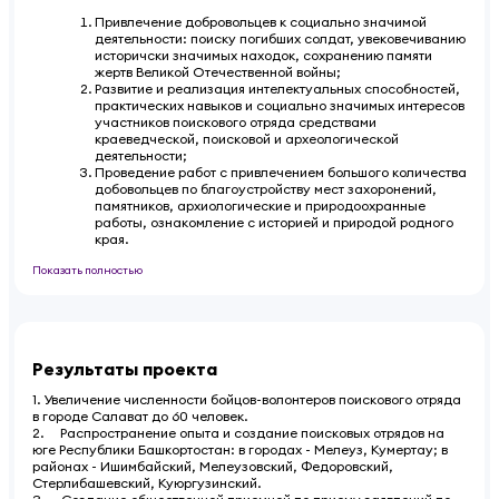
Привлечение добровольцев к социально значимой
деятельности: поиску погибших солдат, увековечиванию
историчски значимых находок, сохранению памяти
жертв Великой Отечественной войны;
Развитие и реализация интелектуальных способностей,
практических навыков и социально значимых интересов
участников поискового отряда средствами
краеведческой, поисковой и археологической
деятельности;
Проведение работ с привлечением большого количества
добовольцев по благоустройству мест захоронений,
памятников, архиологические и природоохранные
работы, ознакомление с историей и природой родного
края.
Показать полностью
Результаты проекта
1. Увеличение численности бойцов-волонтеров поискового отряда
в городе Салават до 60 человек.
2. Распространение опыта и создание поисковых отрядов на
юге Республики Башкортостан: в городах - Мелеуз, Кумертау; в
районах - Ишимбайский, Мелеузовский, Федоровский,
Стерлибашевский, Куюргузинский.