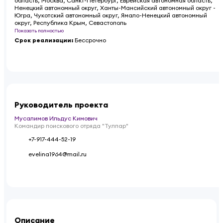
область, Москва, Санкт-Петербург, Еврейская автономная область,
Ненецкий автономный округ, Ханты-Мансийский автономный округ -
Югра, Чукотский автономный округ, Ямало-Ненецкий автономный
округ, Республика Крым, Севастополь
Показать полностью
Срок реализации
:
Бессрочно
Руководитель проекта
Мусалимов Ильдус Кимович
Командир поискового отряда "Тулпар"
+7-917-444-52-19
evelina1964@mail.ru
Описание