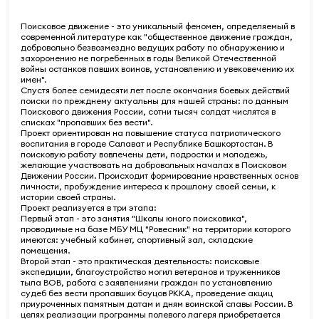
Поисковое движение - это уникальный феномен, определяемый в
современной литературе как "общественное движение граждан,
добровольно безвозмездно ведущих работу по обнаружению и
захоронению не погребенных в годы Великой Отечественной
войны останков павших воинов, установлению и увековечению их
имен".
Спустя более семидесяти лет после окончания боевых действий
поиски по прежднему актуальны для нашей страны: по данным
Поискового движения России, сотни тысяч солдат числятся в
списках "пропавших без вести".
Проект ориентирован на повышение статуса патриотического
воспитания в городе Салават и Республике Башкортостан. В
поисковую работу вовлечены дети, подростки и молодежь,
желающие участвовать на добровольных началах в Поисковом
Движении России. Происходит формирование нравственных основ
личности, пробуждение интереса к прошлому своей семьи, к
истории своей страны.
Проект реализуется в три этапа:
Первый этап - это занятия "Школы юного поисковика",
проводимые на базе МБУ МЦ "Ровесник" на территории которого
имеются: учебный кабинет, спортивный зал, складские
помещения.
Второй этап - это практическая деятельность: поисковые
экспедиции, благоустройство могил ветеранов и труженников
тыла ВОВ, работа с заявлениями граждан по установлению
судеб без вести пропавших боуцов РККА, проведение акциц
приуроченных памятным датам и дням воинской славы России. В
целях реализации программы полевого лагеря приобретается