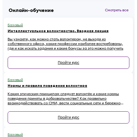
Онлайн-обучение
Смотреть все
Базовый
Интеллектуальное волонтерство. Вводная лекция
Вы узнаете, как можно стать волонтером, не выходя из
собственного офиса, какие профессии наиболее востребованы,
где и как искать задания и какие бонусы за это можно получить
Пройти курс
Базовый
Нормы и правила поведения волонтера
Каким этическим принципам следует волонтёр и какие нормы
поведения приняты в добровольчестве? Как правильно
взаимодействовать со СМИ, вести социальные сети и бережно
относиться к имуществу на проектах, чтобы не навредить
репутации? Если вы хотите стать осознанным и ответственным
волонтёром, этот онлайн-курс для вас.
Пройти курс
Базовый