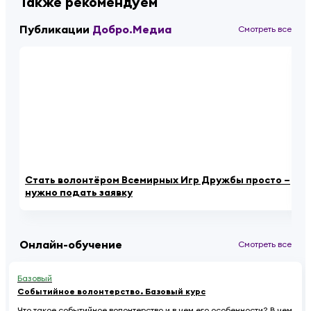
Также рекомендуем
Публикации
Добро.Медиа
Смотреть все
Стать волонтёром Всемирных Игр Дружбы просто –
Ро
нужно подать заявку
за
Онлайн-обучение
Смотреть все
Базовый
Событийное волонтерство. Базовый курс
Что такое событийное волонтерство и в чем его особенности? В чем