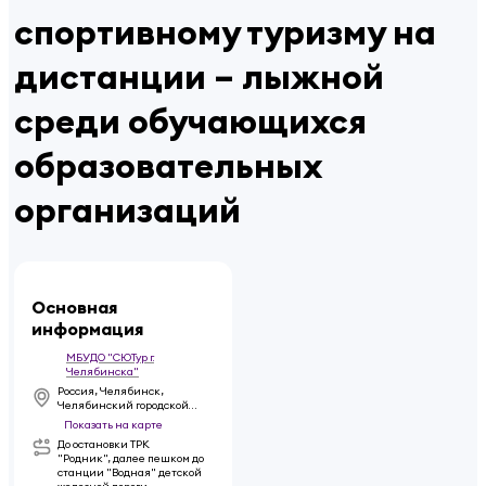
спортивному туризму на
дистанции – лыжной
среди обучающихся
образовательных
организаций
Основная
информация
МБУДО "СЮТур г.
Челябинска"
Россия, Челябинск,
Челябинский городской
бор
Показать на карте
До остановки ТРК
"Родник", далее пешком до
станции "Водная" детской