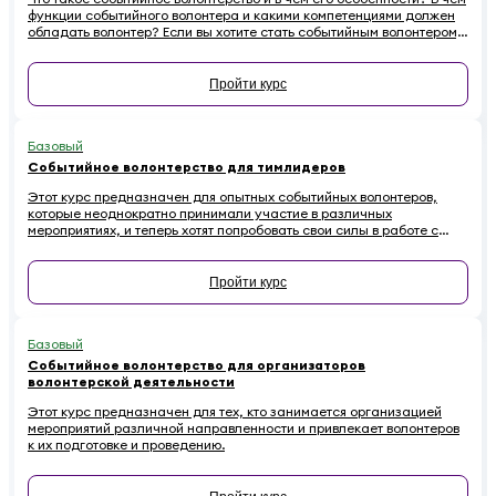
функции событийного волонтера и какими компетенциями должен
обладать волонтер? Если вы хотите стать событийным волонтером,
этот онлайн-курс для вас.
Пройти курс
Базовый
Событийное волонтерство для тимлидеров
Этот курс предназначен для опытных событийных волонтеров,
которые неоднократно принимали участие в различных
мероприятиях, и теперь хотят попробовать свои силы в работе с
волонтерскими командами.
Пройти курс
Базовый
Событийное волонтерство для организаторов
волонтерской деятельности
Этот курс предназначен для тех, кто занимается организацией
мероприятий различной направленности и привлекает волонтеров
к их подготовке и проведению.