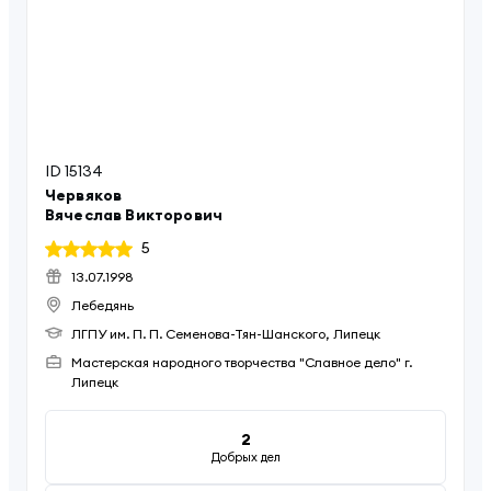
ID
15134
Червяков
Вячеслав
Викторович
5
13.07.1998
Лебедянь
ЛГПУ им. П. П. Семенова-Тян-Шанского, Липецк
Мастерская народного творчества "Славное дело" г.
Липецк
2
Добрых дел