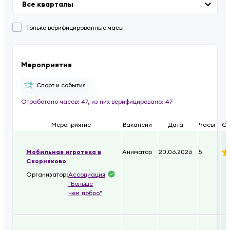
Все кварталы
Только верифицированные часы
Мероприятия
Спорт и события
Отработано часов:
47
,
из них верифицировано:
47
Мероприятие
Вакансии
Дата
Часы
Оц
Мобильная игротека в
Аниматор
20.06.2026
5
Скорняково
Организатор:
Ассоциация
"Больше
чем добро"