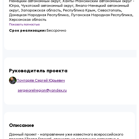
Ненецкий автономный округ, Ханты-Мансийский автономный округ -
Югра, Чукотский автономный округ, Ямало-Ненецкий автономный
округ, Запорожская область, Республика Крым, Севастополь,
Донецкая Народная Республика, Луганская Народная Республика,
Херсонская область
Показать полностью
Срок реализации
:
Бессрочно
Руководитель проекта
Почтарёв Сергей Юрьевич
sergeiorelregion@yandex.ru
Описание
Данный проект - направление уже известного всероссийского
проекта "Тропа Героев", специально созданное совместно с