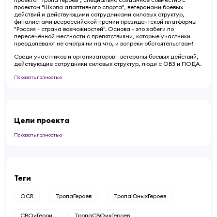
проектом "Школа адаптивного спорта", ветеранами боевых
действий и действующими сотрудниками силовых структур,
финалистами всероссийской премии президентской платформы
"Россия - страна возможностей". Основа - это забеги по
пересечённой местности с препятствиями, которые участники
преодолевают не смотря ни на что, и вопреки обстоятельствам!
Среди участников и организаторов - ветераны боевых действий,
действующие сотрудники силовых структур, люди с ОВЗ и ПОДА.
Показать полностью
Цели проекта
Показать полностью
Теги
OCR
ТропаГероев
ТропаЮныхГероев
СВОиГерои
ТропаСВОихГероев