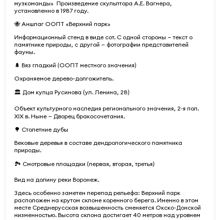
музкоманды»
Произведение скульптора А.Е. Вагнера,
установленно в 1987 году.
🐝 Аншлаг ООПТ «Верхний парк»
Информационный стенд в виде сот. С одной стороны — текст о
памятнике природы, с другой — фотографии представителей
фауны.
🌲 Вяз гладкий (ООПТ местного значения)
Охраняемое дерево-долгожитель.
🏛 Дом купца Русинова (ул. Ленина, 28)
Объект культурного наследия регионального значения, 2‑я пол.
XIX в. Ныне — Дворец бракосочетания.
🌳 Столетние дубы
Вековые деревья в составе дендрологического памятника
природы.
🏞 Смотровые площадки (первая, вторая, третья)
Вид на долину реки Воронеж.
Здесь особенно заметен перепад рельефа: Верхний парк
расположен на крутом склоне коренного берега. Именно в этом
месте Среднерусская возвышенность сменяется Окско-Донской
низменностью. Высота склона достигает 40 метров над уровнем