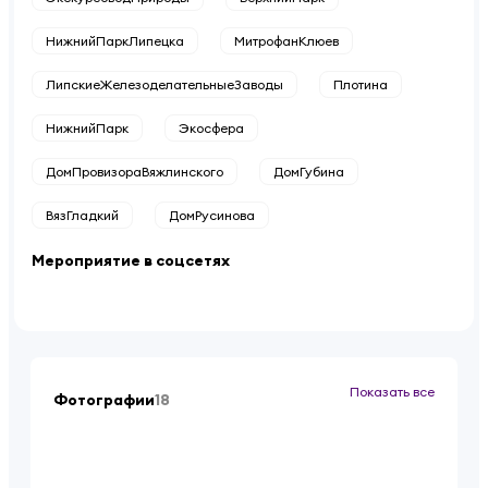
НижнийПаркЛипецка
МитрофанКлюев
ЛипскиеЖелезоделательныеЗаводы
Плотина
НижнийПарк
Экосфера
ДомПровизораВяжлинского
ДомГубина
ВязГладкий
ДомРусинова
Мероприятие в соцсетях
Показать все
Фотографии
18