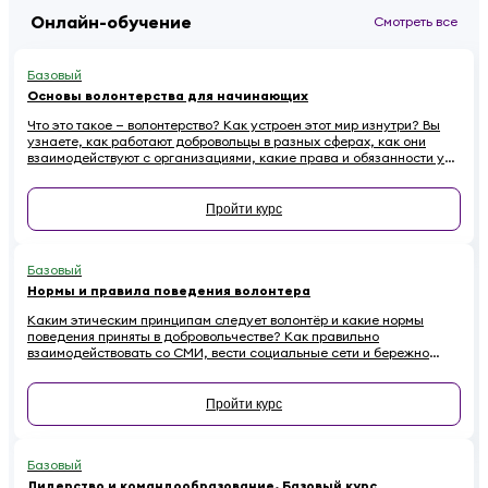
Онлайн-обучение
Смотреть все
Базовый
Основы волонтерства для начинающих
Что это такое — волонтерство? Как устроен этот мир изнутри? Вы
узнаете, как работают добровольцы в разных сферах, как они
взаимодействуют с организациями, какие права и обязанности у
них есть. Наконец — как начинающему волонтеру избежать
распространенных ошибок.
Пройти курс
Базовый
Нормы и правила поведения волонтера
Каким этическим принципам следует волонтёр и какие нормы
поведения приняты в добровольчестве? Как правильно
взаимодействовать со СМИ, вести социальные сети и бережно
относиться к имуществу на проектах, чтобы не навредить
репутации? Если вы хотите стать осознанным и ответственным
волонтёром, этот онлайн-курс для вас.
Пройти курс
Базовый
Лидерство и командообразование. Базовый курс