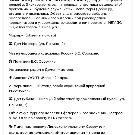
рельефа. Экскурсию готовят и проводят участники федеральной
программы «Обучение служением» — волонтёры Добро.ру,
студенты и школьники. Объекты для рассказа выбраны и
распределены самими волонтёрами под руководством
координатора и утверждены руководителем проекта от МБУ ДО
ЭЦ «ЭкоСфера» г. Липецка.
Маршрут (объекты показа)
🏛 Дом Мастера (ул. Ленина, 2)
Музей народного художника России В.С. Сорокина.
🗿 Памятник В.С. Сорокину
Установлен рядом с Домом Мастера.
🌳 Аншлаг ООПТ «Верхний парк»
Информационный стенд особо охраняемой природной
территории.
🏛 Дом Губина — Липецкий областной художественный музей (ул.
Ленина, 7)
Объект культурного наследия федерального значения. Построен
в 1830‑х гг. по проекту В.П. Стасова.
🎭 Памятник первому Липецкому уездному Совету или
скульптурная композиция «Интернационал — парни из