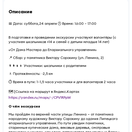
Описание
📅 Дата: суббота,24 апреля 🕓 Время: 16:00 – 17:00
В подготовке и проведении экскурсии участвуют волонтёры (с
участием школьников +14 и семей с детьми младше 14 лет)
«От Дома Мастера до Епархиального управления»
📍 Сбор: у памятника Виктору Сорокину (ул. Ленина, 2)
👨‍👩‍👧‍👦 Участники: школьники с родителями
🚶 Протяжённость: ~2,5 км
⏱ Время в пути: 1–1,5 часа участники и для волонтеров 2 часа
🗺 [Ссылка на маршрут в Яндекс.Картах
https://yandex.ru/maps/-/CPV1RPpW
О чём экскурсия
Мы пройдём по верхней части улицы Ленина — от памятника
народному художнику Виктору Сорокину до здания Липецкого
епархиального управления. По пути увидим памятники,
старинные купеческие дома, вековые деревья, смотровые
площадки и узнаем, как здесь встречаются две крупные формы