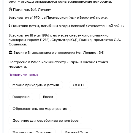
реки — отсюда открываются самые живописные панорамы.
🗿 Памятник В.И. Ленину
Установлен в 1970 г. в Пионерском (ныне Верхнем) парке.
🕯 Памятник детям, погибшим в годы Великой Отечественной войны
Установлен 18 мая 1996 г. на месте снесённого памятника
пионерам-героям (1972). Скульптор Ю.Д. Гришко, архитектор С.А.
Сошников.
🏛 Здание Епархиального управления (ул. Ленина, 34)
Построено в 1957 г. как кинотеатр «Заря». Конечная точка
маршрута.
Показать полностью
Можно приходить с детьми
ООПТ
Городище
Бювет
Образовательное мероприятие
Доступно для серебряных волонтёров
ЭкскурсоводПрироды
ВерхнийПарк