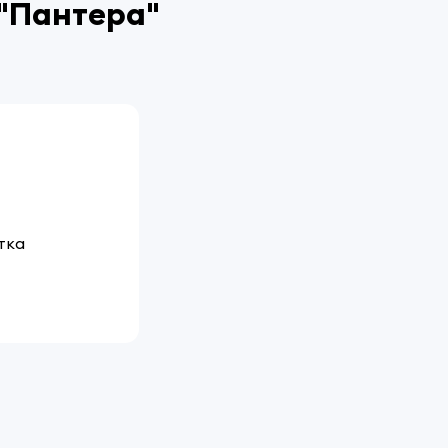
"Пантера"
тка