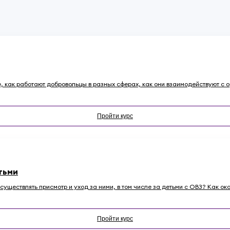
те, как работают добровольцы в разных сферах, как они взаимодействуют с о
Пройти курс
тьми
уществлять присмотр и уход за ними, в том числе за детьми с ОВЗ? Как о
Пройти курс