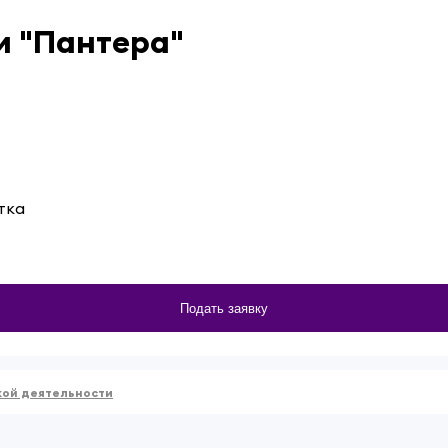
и "Пантера"
тка
Подать заявку
кой деятельности