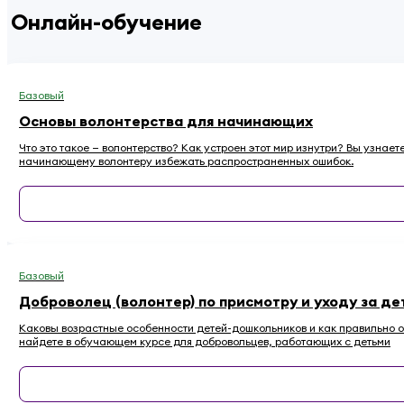
Онлайн-обучение
Базовый
Основы волонтерства для начинающих
Что это такое — волонтерство? Как устроен этот мир изнутри? Вы узнае
начинающему волонтеру избежать распространенных ошибок.
Базовый
Доброволец (волонтер) по присмотру и уходу за де
Каковы возрастные особенности детей-дошкольников и как правильно ос
найдете в обучающем курсе для добровольцев, работающих с детьми