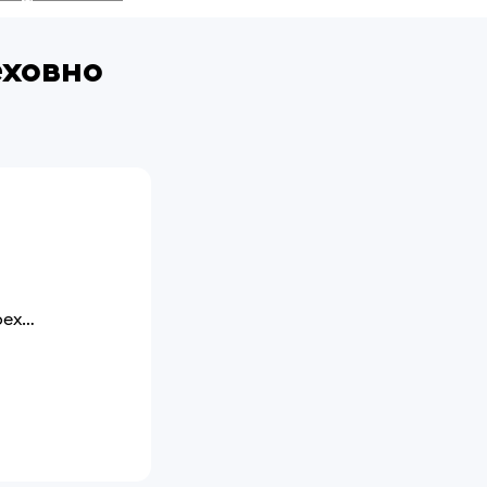
еховно
Псковская обл, Пустошкинский р-н, деревня Ореховно