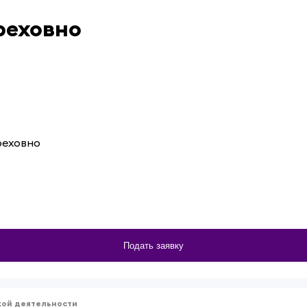
реховно
реховно
Подать заявку
кой деятельности