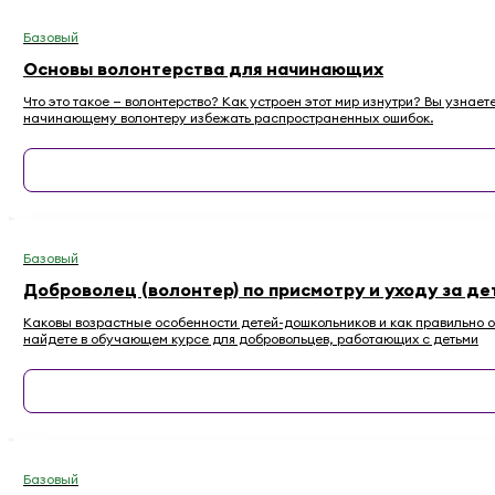
Базовый
Основы волонтерства для начинающих
Что это такое — волонтерство? Как устроен этот мир изнутри? Вы узнае
начинающему волонтеру избежать распространенных ошибок.
Базовый
Доброволец (волонтер) по присмотру и уходу за де
Каковы возрастные особенности детей-дошкольников и как правильно ос
найдете в обучающем курсе для добровольцев, работающих с детьми
Базовый