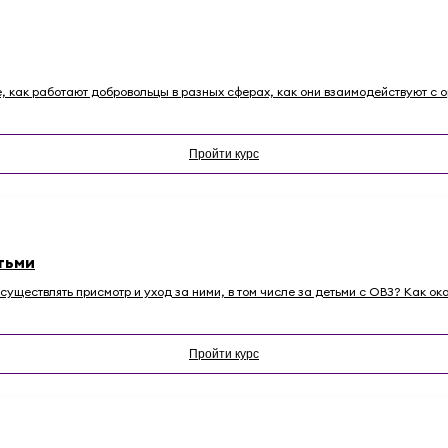
те, как работают добровольцы в разных сферах, как они взаимодействуют с о
Пройти курс
тьми
уществлять присмотр и уход за ними, в том числе за детьми с ОВЗ? Как о
Пройти курс