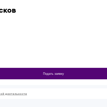
сков
Подать заявку
кой деятельности