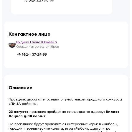
+7-982-437-29-99
Контактное лицо
Дудина Елена Юрьевна
Координатор волонтёров
+7-982-437-29-99
Описание
Праздник двора «Непоседы» от участников городского конкурса
«ЛИЦА района»!
23 августа
праздник пройдёт на площадке по адресу:
Вилиса
Лациса д.38 корп.2
На празднике будут проводиться интересные игры: вышибалы,
городки, перетягивание каната, игра «Рыбак», дартс, игра