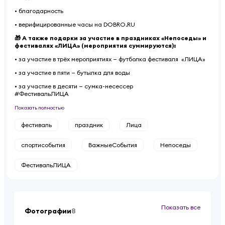
• благодарность
• верифицированные часы на DOBRO.RU
🎁 А также подарки за участие в праздниках «Непоседы» и
фестивалях «ЛИЦА» (мероприятия суммируются):
• за участие в трёх мероприятиях — футболка фестиваля «ЛИЦА»
• за участие в пяти — бутылка для воды
• за участие в десяти — сумка-несессер
#ФестивальЛИЦА
Показать полностью
фестиваль
праздник
Лица
спортисобытия
ВажныеСобытия
Непоседы
ФестивальЛИЦА
Показать все
Фотографии
8