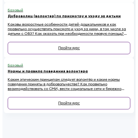
Базовый
Доброволец (волонтер) по присмотру и уходу за детьми
Каковы возрастные особенности детей-дошкольников и как
правильно осуществлять присмотр и уход за ними, в том числе за
детьми с ОВЗ? Как оказать при необходимости первую помощь?
Ответы на эти вопросы вы найдете в обучающем курсе для
добровольцев, работающих с детьми
Пройти курс
Базовый
Нормы и правила поведения волонтера
Каким этическим принципам следует волонтёр и какие нормы
поведения приняты в добровольчестве? Как правильно
взаимодействовать со СМИ, вести социальные сети и бережно
относиться к имуществу на проектах, чтобы не навредить
репутации? Если вы хотите стать осознанным и ответственным
волонтёром, этот онлайн-курс для вас.
Пройти курс