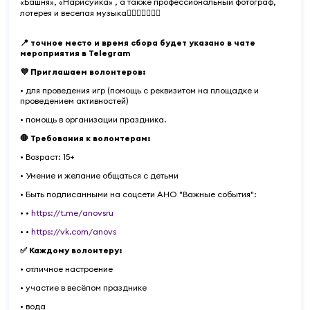
«Башня», «Нарисуйка» , а также профессиональный фотограф,
лотерея и веселая музыка⛹🏻‍♀️🤾🏼‍♀️🎳
📍 точное место и время сбора будет указано в чате
мероприятия в Telegram
💜 Приглашаем волонтеров:
• для проведения игр (помощь с реквизитом на площадке и
проведением активностей)
• помощь в организации праздника.
🛑 Требования к волонтерам:
• Возраст: 15+
• Умение и желание общаться с детьми
• Быть подписанными на соцсети АНО "Важные события":
• •
https://t.me/anovsru
• •
https://vk.com/anovs
✅ Каждому волонтеру:
• отличное настроение
• участие в весёлом празднике
• вода