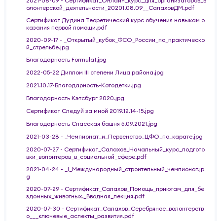
2021-08-09 - Сертификат_Онлайн_курс_для_организаторов_в
олонтерской_деятельности_20201.08.09__СалаховДМ.pdf
Сертификат Дудина Теоретический курс обучения навыкам о
казания первой помощи.pdf
2020-09-17 - _Открытый_кубок_ФСО_России_по_практическо
й_стрельбе.jpg
Благодарность Formula1.jpg
2022-05-22 Диплом III степени Лица района.jpg
2021.10.17-Благодарность-Котодетки.jpg
Благодарность Кэтсбург 2020.jpg
Сертификат Следуй за мной 2019.12.14-15.jpg
Благодарность Спасская башня 5.09.2021.jpg
2021-03-28 - _Чемпионат_и_Первенство_ЦФО_по_карате.jpg
2020-07-27 - Сертификат_Салахов_Начальный_курс_подгото
вки_волонтеров_в_социальной_сфере.pdf
2021-04-24 - _I_Международный_строительный_чемпионат.jp
g
2020-07-29 - Сертификат_Салахов_Помощь_приютам_для_бе
здомных_животных._Вводная_лекция.pdf
2020-07-30 - Сертификат_Салахов_Серебряное_волонтерств
о___ключевые_аспекты_развития.pdf