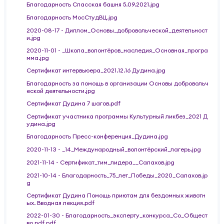
Благодарность Спасская башня 5.09.2021.jpg
Благодарность МосСтудВЦ.jpg
2020-08-17 - Диплом_Основы_добровольческой_деятельност
и.jpg
2020-11-01 - _Школа_волонтёров_наследия_Основная_програ
мма.jpg
Сертификат интервьюера_2021.12.16 Дудина.jpg
Благодарность за помощь в организации Основы добровольч
еской деятельности.jpg
Сертификат Дудина 7 шагов.pdf
Сертификат участника программы Культурный ликбез_2021 Д
удина.jpg
Благодарность Пресс-конференция_Дудина.jpg
2020-11-13 - _14_Международный_волонтёрский_лагерь.jpg
2021-11-14 - Сертификат_тим_лидера__Салахов.jpg
2021-10-14 - Благодарность_75_лет_Победы_2020_Салахов.jp
g
Сертификат Дудина Помощь приютам для бездомных животн
ых. Вводная лекция.pdf
2022-01-30 - Благодарность_эксперту_конкурса_Со_Общест
во.pdf.pdf