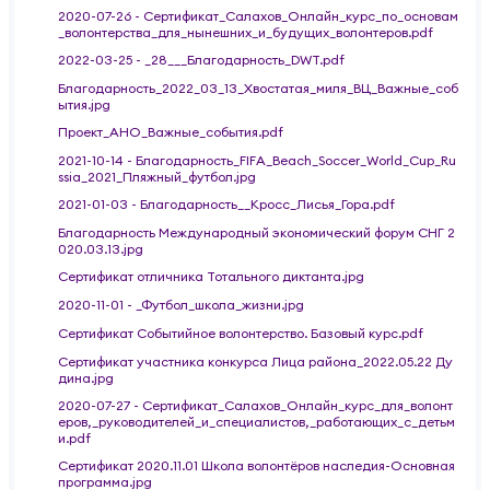
2020-07-26 - Сертификат_Салахов_Онлайн_курс_по_основам
_волонтерства_для_нынешних_и_будущих_волонтеров.pdf
2022-03-25 - _28___Благодарность_DWT.pdf
Благодарность_2022_03_13_Хвостатая_миля_ВЦ_Важные_соб
ытия.jpg
Проект_АНО_Важные_события.pdf
2021-10-14 - Благодарность_FIFA_Beach_Soccer_World_Cup_Ru
ssia_2021_Пляжный_футбол.jpg
2021-01-03 - Благодарность__Кросс_Лисья_Гора.pdf
Благодарность Международный экономический форум СНГ 2
020.03.13.jpg
Сертификат отличника Тотального диктанта.jpg
2020-11-01 - _Футбол_школа_жизни.jpg
Сертификат Событийное волонтерство. Базовый курс.pdf
Сертификат участника конкурса Лица района_2022.05.22 Ду
дина.jpg
2020-07-27 - Сертификат_Салахов_Онлайн_курс_для_волонт
еров,_руководителей_и_специалистов,_работающих_с_детьм
и.pdf
Сертификат 2020.11.01 Школа волонтёров наследия-Основная
программа.jpg