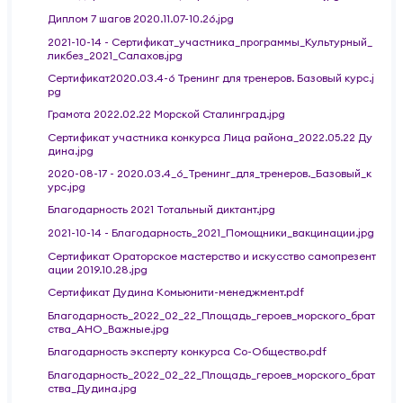
Диплом 7 шагов 2020.11.07-10.26.jpg
2021-10-14 - Сертификат_участника_программы_Культурный_
ликбез_2021_Салахов.jpg
Сертификат2020.03.4-6 Тренинг для тренеров. Базовый курс.j
pg
Грамота 2022.02.22 Морской Сталинград.jpg
Сертификат участника конкурса Лица района_2022.05.22 Ду
дина.jpg
2020-08-17 - 2020.03.4_6_Тренинг_для_тренеров._Базовый_к
урс.jpg
Благодарность 2021 Тотальный диктант.jpg
2021-10-14 - Благодарность_2021_Помощники_вакцинации.jpg
Сертификат Ораторское мастерство и искусство самопрезент
ации 2019.10.28.jpg
Сертификат Дудина Комьюнити-менеджмент.pdf
Благодарность_2022_02_22_Площадь_героев_морского_брат
ства_АНО_Важные.jpg
Благодарность эксперту конкурса Со-Общество.pdf
Благодарность_2022_02_22_Площадь_героев_морского_брат
ства_Дудина.jpg