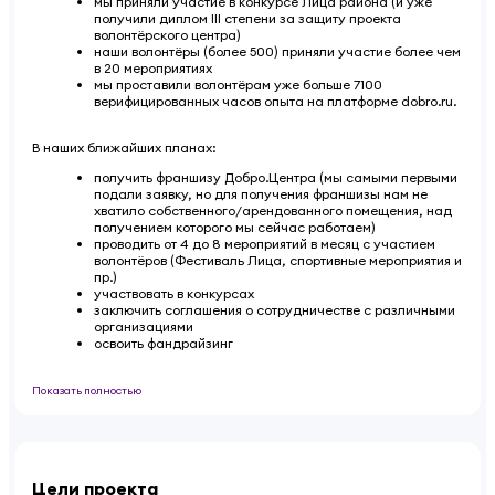
мы приняли участие в конкурсе Лица района (и уже
получили диплом III степени за защиту проекта
волонтёрского центра)
наши волонтёры (более 500) приняли участие более чем
в 20 мероприятиях
мы проставили волонтёрам уже больше 7100
верифицированных часов опыта на платформе dobro.ru.
В наших ближайших планах:
получить франшизу Добро.Центра (мы самыми первыми
подали заявку, но для получения франшизы нам не
хватило собственного/арендованного помещения, над
получением которого мы сейчас работаем)
проводить от 4 до 8 мероприятий в месяц с участием
волонтёров (Фестиваль Лица, спортивные мероприятия и
пр.)
участвовать в конкурсах
заключить соглашения о сотрудничестве с различными
организациями
освоить фандрайзинг
Показать полностью
Цели проекта