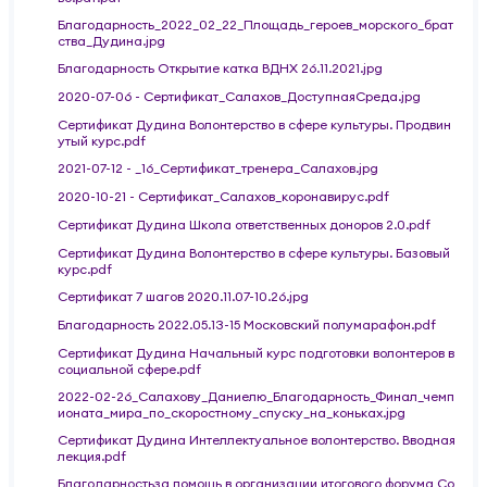
Благодарность_2022_02_22_Площадь_героев_морского_брат
ства_Дудина.jpg
Благодарность Открытие катка ВДНХ 26.11.2021.jpg
2020-07-06 - Сертификат_Салахов_ДоступнаяСреда.jpg
Сертификат Дудина Волонтерство в сфере культуры. Продвин
утый курс.pdf
2021-07-12 - _16_Сертификат_тренера_Салахов.jpg
2020-10-21 - Сертификат_Салахов_коронавирус.pdf
Сертификат Дудина Школа ответственных доноров 2.0.pdf
Сертификат Дудина Волонтерство в сфере культуры. Базовый
курс.pdf
Сертификат 7 шагов 2020.11.07-10.26.jpg
Благодарность 2022.05.13-15 Московский полумарафон.pdf
Сертификат Дудина Начальный курс подготовки волонтеров в
социальной сфере.pdf
2022-02-26_Салахову_Даниелю_Благодарность_Финал_чемп
ионата_мира_по_скоростному_спуску_на_коньках.jpg
Сертификат Дудина Интеллектуальное волонтерство. Вводная
лекция.pdf
Благодарностьза помощь в организации итогового форума Со