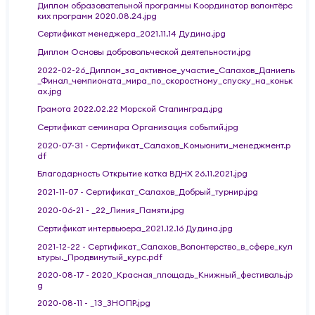
Диплом образовательной программы Координатор волонтёрс
ких программ 2020.08.24.jpg
Сертификат менеджера_2021.11.14 Дудина.jpg
Диплом Основы добровольческой деятельности.jpg
2022-02-26_Диплом_за_активное_участие_Салахов_Даниель
_Финал_чемпионата_мира_по_скоростному_спуску_на_коньк
ах.jpg
Грамота 2022.02.22 Морской Сталинград.jpg
Сертификат семинара Организация событий.jpg
2020-07-31 - Сертификат_Салахов_Комьюнити_менеджмент.p
df
Благодарность Открытие катка ВДНХ 26.11.2021.jpg
2021-11-07 - Сертификат_Салахов_Добрый_турнир.jpg
2020-06-21 - _22_Линия_Памяти.jpg
Сертификат интервьюера_2021.12.16 Дудина.jpg
2021-12-22 - Сертификат_Салахов_Волонтерство_в_сфере_кул
ьтуры._Продвинутый_курс.pdf
2020-08-17 - 2020_Красная_площадь_Книжный_фестиваль.jp
g
2020-08-11 - _13_ЗНОПР.jpg