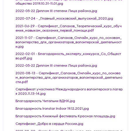
общество 2019.10.31-11.01.jpg
2022-05-22 Диплом III степени Лица района.jpg
2020-07-24 - _Главный_московский_выпускной_2020.jpg
2021-06-29 - Сертификат_Салахов_Теоретический_курс_обуч
ения_навыкам_оказания_первой_помощи.pdf
2021-11-07 - Сертификат_Салахов_Онлайн_курс_по_основам_
волонтерства_для_организаторов_волонтерской_деятельност
и.jpg
2022-02-01 - Благодарность_эксперту_конкурса_Со_Общест
во.pdf.jpg
2022-05-22 Диплом III степени Лица района.jpg
2020-08-13 - Сертификат_Салахов_Онлайн_курс_по_основа
м_волонтерства_для_организаторов_волонтерской_деятельно
сти.pdf
Сертификат участника Международного волонтерского лагер
я 2020.11.13-14.jpg
Благодарность Читальни ВДНХ.jpg
Благодарность Ironstar Indoor 19.12.2021.jpg
Благодарность Книжный фестиваль Красная площадь.jpg
Сертифиакт_Добро в сердце России.jpg