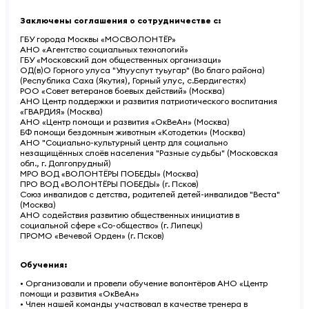
Заключены соглашения о сотрудничестве с:
ГБУ города Москвы «МОСВОЛОНТЁР»
АНО «Агентство социальных технологий»
ГБУ «Московский дом общественных организаци»
ОД(в)О Горного улуса "Улууспут туьугар" (Во благо района)
(Республика Саха (Якутия), Горный улус, с.Бердигестях)
РОО «Совет ветеранов боевых действий» (Москва)
АНО Центр поддержки и развития патриотического воспитания
«ГВАРДИЯ» (Москва)
АНО «Центр помощи и развития «ОкВеАн» (Москва)
БФ помощи бездомным животным «Котодетки» (Москва)
АНО "Социально-культурный центр для социально
незащищённых слоёв населения "Разные судьбы" (Московская
обл., г. Долгопрудный)
МРО ВОД «ВОЛОНТЁРЫ ПОБЕДЫ» (Москва)
ПРО ВОД «ВОЛОНТЁРЫ ПОБЕДЫ» (г. Псков)
Союз инвалидов с детства, родителей детей-инвалидов "Веста"
(Москва)
АНО содействия развитию общественных инициатив в
социальной сфере «Со-общество» (г. Липецк)
ПРОМО «Вечевой Орден» (г. Псков)
Обучения:
• Организовали и провели обучение волонтёров АНО «Центр
помощи и развития «ОкВеАн»
• Член нашей команды участвовал в качестве тренера в