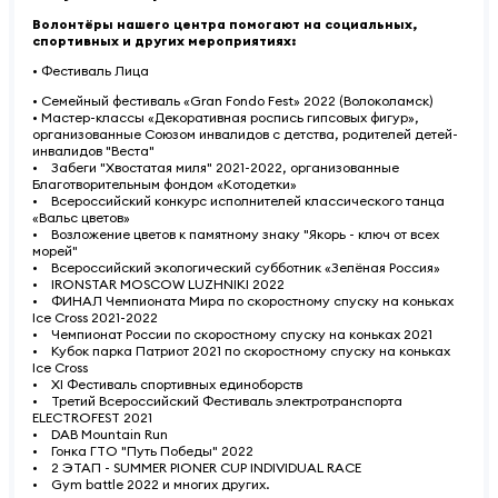
Волонтёры нашего центра помогают на социальных,
спортивных и других мероприятиях:
• Фестиваль Лица
• Семейный фестиваль «Gran Fondo Fest» 2022 (Волоколамск)
• Мастер-классы «Декоративная роспись гипсовых фигур»,
организованные Союзом инвалидов с детства, родителей детей-
инвалидов "Веста"
• Забеги "Хвостатая миля" 2021-2022, организованные
Благотворительным фондом «Котодетки»
• Всероссийский конкурс исполнителей классического танца
«Вальс цветов»
• Возложение цветов к памятному знаку "Якорь - ключ от всех
морей"
• Всероссийский экологический субботник «Зелёная Россия»
• IRONSTAR MOSCOW LUZHNIKI 2022
• ФИНАЛ Чемпионата Мира по скоростному спуску на коньках
Ice Cross 2021-2022
• Чемпионат России по скоростному спуску на коньках 2021
• Кубок парка Патриот 2021 по скоростному спуску на коньках
Ice Cross
• XI Фестиваль спортивных единоборств
• Третий Всероссийский Фестиваль электротранспорта
ELECTROFEST 2021
• DAB Mountain Run
• Гонка ГТО "Путь Победы" 2022
• 2 ЭТАП - SUMMER PIONER CUP INDIVIDUAL RACE
• Gym battle 2022 и многих других.