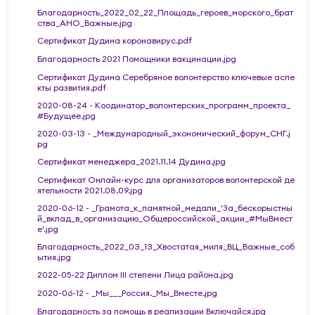
Благодарность_2022_02_22_Площадь_героев_морского_брат
ства_АНО_Важные.jpg
Сертификат Дудина коронавирус.pdf
Благодарность 2021 Помощники вакцинации.jpg
Сертификат Дудина Серебряное волонтерство ключевые аспе
кты развития.pdf
2020-08-24 - Коодинатор_волонтерских_программ_проекта_
#Будущее.jpg
2020-03-13 - _Международный_экономический_форум_СНГ.j
pg
Сертификат менеджера_2021.11.14 Дудина.jpg
Сертификат Онлайн-курс для организаторов волонтерской де
ятельности 2021.08.09.jpg
2020-06-12 - _Грамота_к_памятной_медали_'За_бескорыстны
й_вклад_в_организацию_Общероссийской_акции_#МыВмест
е'.jpg
Благодарность_2022_03_13_Хвостатая_миля_ВЦ_Важные_соб
ытия.jpg
2022-05-22 Диплом III степени Лица района.jpg
2020-06-12 - _Мы___Россия._Мы_Вместе.jpg
Благодарность за помощь в реализации Включайся.jpg