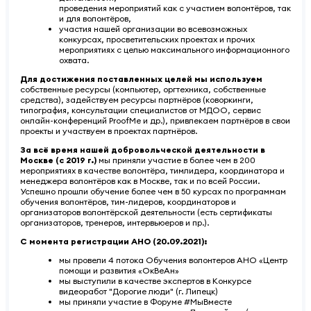
проведения мероприятий как с участием волонтёров, так
и для волонтёров,
участия нашей организации во всевозможных
конкурсах, просветительских проектах и прочих
мероприятиях с целью максимального информационного
охвата.
Для достижения поставленных целей мы используем
собственные ресурсы (компьютер, оргтехника, собственные
средства), задействуем ресурсы партнёров (коворкинги,
типография, консультации специалистов от МДОО, сервис
онлайн-конференций ProofMe и др.), привлекаем партнёров в свои
проекты и участвуем в проектах партнёров.
За всё время нашей добровольческой деятельности в
Москве (с 2019 г.)
мы приняли участие в более чем в 200
мероприятиях в качестве волонтёра, тимлидера, координатора и
менеджера волонтёров как в Москве, так и по всей России.
Успешно прошли обучение более чем в 50 курсах по программам
обучения волонтёров, тим-лидеров, координаторов и
организаторов волонтёрской деятельности (есть сертификаты
организаторов, тренеров, интервьюеров и пр.).
С момента регистрации АНО (20.09.2021):
мы провели 4 потока Обучения волонтеров АНО «Центр
помощи и развития «ОкВеАн»
мы выступили в качестве экспертов в Конкурсе
видеоработ "Дорогие люди" (г. Липецк)
мы приняли участие в Форуме #МыВместе