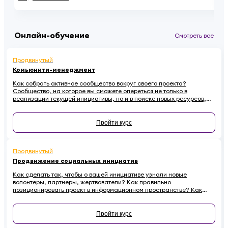
Онлайн-обучение
Смотреть все
Продвинутый
Комьюнити-менеджмент
Как собрать активное сообщество вокруг своего проекта?
Сообщество, на которое вы сможете опереться не только в
реализации текущей инициативы, но и в поиске новых ресурсов,
идей, партнеров. Все секреты профессионалов комьюнити-
менеджмента — в этом курсе.
Пройти курс
Продвинутый
Продвижение социальных инициатив
Как сделать так, чтобы о вашей инициативе узнали новые
волонтеры, партнеры, жертвователи? Как правильно
позиционировать проект в информационном пространстве? Как
эффективно провести информационную кампанию и подружиться
со СМИ? Все это — в новом курсе.
Пройти курс