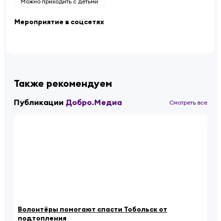
Можно приходить с детьми
Мероприятие в соцсетях
Также рекомендуем
Публикации
Добро.Медиа
Смотреть все
Волонтёры помогают спасти Тобольск от
Йо
подтопления
в 