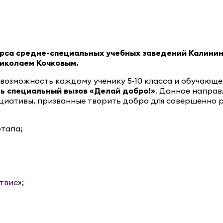
урса средне-специальных учебных заведений Калининг
Николаем Кочковым.
возможность каждому ученику 5-10 класса и обучающе
ь специальный вызов «Делай добро!»
. Данное направ
циативы, призванные творить добро для совершенно р
ртапа;
твие
»;