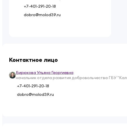
добровольчества ГБУ
+7-401-291-20-18
"Калининградский добровольческий
центр"
dobro@molod39.ru
Контактное лицо
Бирюкова Ульяна Георгиевна
начальник отдела развития добровольчества ГБУ "Кал
+7-401-291-20-18
dobro@molod39.ru