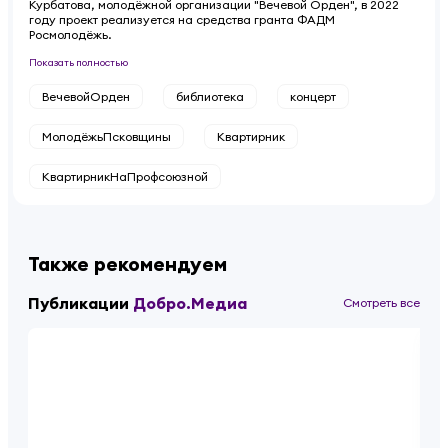
Курбатова, молодёжной организации "Вечевой Орден", в 2022
году проект реализуется на средства гранта ФАДМ
Росмолодёжь.
Показать полностью
ВечевойОрден
библиотека
концерт
МолодёжьПсковщины
Квартирник
КвартирникНаПрофсоюзной
Также рекомендуем
Публикации
Добро.Медиа
Смотреть все