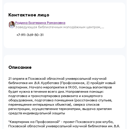
Контактное лицо
Родина Екатерина Романовна
Заведующая библиотечным молодёжным центром,
координатор проектов ПРОМО "Вечевой Орден"
+7-911-369-50-31
Описание
21 апреля в Псковской областной универсальной научной
библиотеке им .В.Я. Курбатова (Профсозюная, 2) пройдёт новый
квартирник. Начало мероприятия в 19:00, помощь волонтёров
будет нужна в течение всего дня. Направления помощи:
подготовка и транспортировка реквизита и концертного
оборудования, подготовка помещения (расстановка стульев,
перемещение интерьерных объектов), сверка списков
регистрации, осуществление термометрии, выдача зрителям
средств индивидуальной защиты
"Квартирник на Профсоюзной" - проект Псковского рок-клуба,
Псковской областной универсальной научной библиотеки им. В.Я.