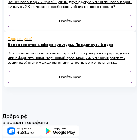
Зачем волонтеры и музей нужны друг другу? Как стать волонтером
культуры? Как можно преобразить облик родного города?
Пройти курс
Продвинутый
Волонтерство в сфере культуры. Продвинутый курс
Как создать волонтерский центр на базе культурного учреждения
или в формате некоммерческой организации. Как осуществлять
взаимодействие между органами власти, региональными
координаторами, лидерами мнений, учреждениями культуры и
волонтерами. Почему необходимо привлекать волонтеров к
сохранению культурного наследия и как регулировать
Пройти курс
взаимоотношения с ними в правовом поле - в этом курсе.
Добро.рф
в вашем телефоне