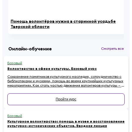
Помощь волонтёров нужна в старинной усадьбе
Ка
Тверской области
се
Онлайн-обучение
Смотреть все
Базовый
Волонтерство в сфере культуры. Базовый курс
Сохранение памятников культурного наследия, сотрудничество с
библиотеками и музеями, помощь во время крупнейших культурных
мероприятиях. Как стать частью движения волонтеров культуры — в
этом курсе.
Пройти курс
Базовый
Культурное волонтерство: помощь в музее и восстановление
культурно-исторических объектов. Вводная лекция