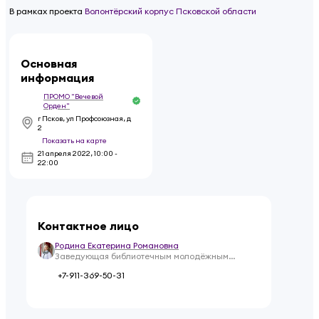
В рамках проекта
Волонтёрский корпус Псковской области
Основная
информация
ПРОМО "Вечевой
Орден"
г Псков, ул Профсоюзная, д
2
Показать на карте
21 апреля 2022
,
10:00 -
22:00
Контактное лицо
Родина Екатерина Романовна
Заведующая библиотечным молодёжным
центром, координатор проектов ПРОМО
+7-911-369-50-31
"Вечевой Орден"