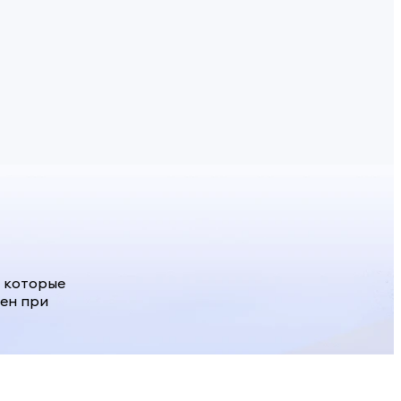
 которые
тен при