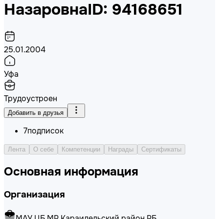
Назаровна
ID: 94168651
25.01.2004
Уфа
Трудоустроен
Добавить в друзья
7
подписок
Лента
О себе
Компетенции
Награды
Сертификаты
Основная информация
Организация
МАУ ЦБ МР Караидельский район РБ