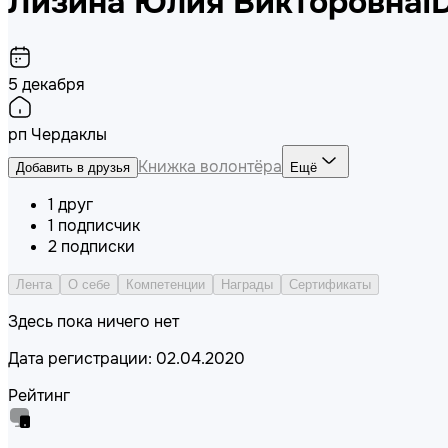
Лизина Юлия Викторовна
I
5 декабря
рп Чердаклы
Книжка волонтёра
Добавить в друзья
Ещё
1
друг
1
подписчик
2
подписки
Лента
О себе
Компетенции
Награды
Сертификаты
Здесь пока ничего нет
Дата регистрации: 02.04.2020
Рейтинг