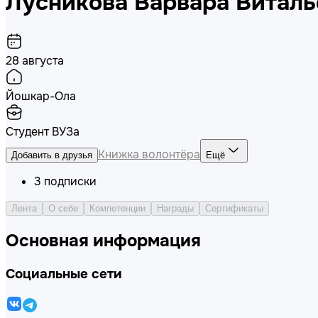
Лусникова Варвара Виталь
28 августа
Йошкар-Ола
Студент ВУЗа
Книжка волонтёра
Добавить в друзья
Ещё
3
подписки
Лента
О себе
Компетенции
Награды
Сертификаты
Основная информация
Социальные сети