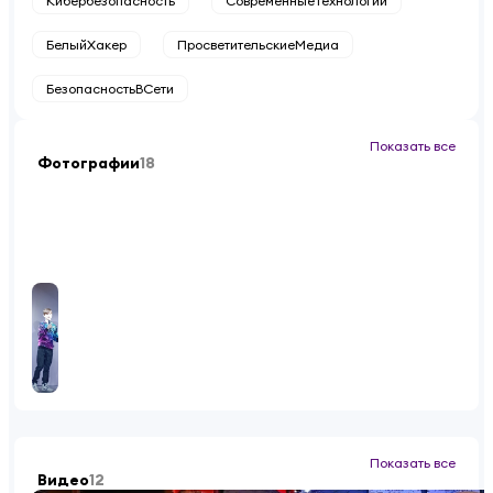
Кибербезопасность
СовременныеТехнологии
БелыйХакер
ПросветительскиеМедиа
БезопасностьВСети
Показать все
Фотографии
18
Показать все
Видео
12