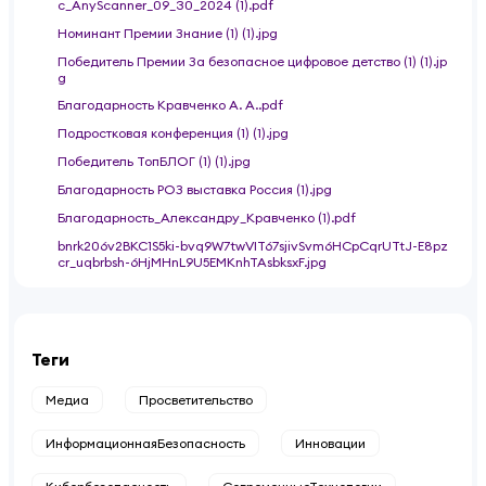
c_AnyScanner_09_30_2024 (1).pdf
Номинант Премии Знание (1) (1).jpg
Победитель Премии За безопасное цифровое детство (1) (1).jp
g
Благодарность Кравченко А. А..pdf
Подростковая конференция (1) (1).jpg
Победитель ТопБЛОГ (1) (1).jpg
Благодарность РОЗ выставка Россия (1).jpg
Благодарность_Александру_Кравченко (1).pdf
bnrk206v2BKC1S5ki-bvq9W7twVIT67sjivSvm6HCpCqrUTtJ-E8pz
cr_uqbrbsh-6HjMHnL9U5EMKnhTAsbksxF.jpg
Теги
Медиа
Просветительство
ИнформационнаяБезопасность
Инновации