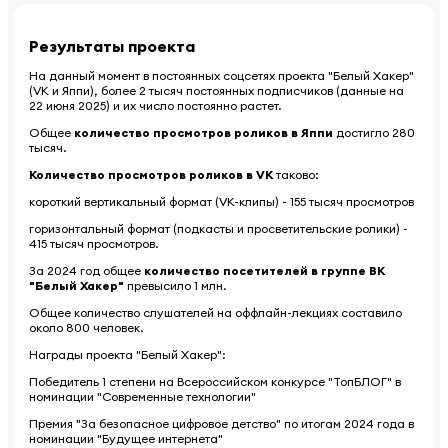
Результаты проекта
На данный момент в постоянных соцсетях проекта "Белый Хакер"
(VK и Яппи), более 2 тысяч постоянных подписчиков (данные на
22 июня 2025) и их число постоянно растет.
Общее
количество просмотров роликов в Яппи
достигло 280
тысяч.
Количество просмотров роликов в VK
таково:
короткий вертикальный формат (VK-клипы) - 155 тысяч просмотров
горизонтальный формат (подкасты и просветительские ролики) -
415 тысяч просмотров.
За 2024 год общее
количество посетителей в группе ВК
"Белый Хакер"
превысило 1 млн.
Общее количество слушателей на оффлайн-лекциях составило
около 800 человек.
Награды проекта "Белый Хакер":
Победитель 1 степени на Всероссийском конкурсе "ТопБЛОГ" в
номинации "Современные технологии"
Премия "За безопасное цифровое детство" по итогам 2024 года в
номинации "Будущее интернета"