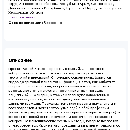
округ, Запорожская область, Республика Крым, Севастополь,
Донецкая Народная Республика, Луганская Народная Республика,
Херсонская область
Показать полностью
Срок реализации
:
Бессрочно
Описание
Проект "Белый Хакер" - просветительский. Он посвящен
кибербезопасности и знакомству с миром современных
технологий и инноваций. С помощью современных форматов
видео до зрителей доносится информация о том, как работают
современные технологии, искусственный интеллект, а также
рассказывается о психологических приемах и методах
социальной инженерии, которые используют современные
мошенники для того, чтоб завладеть деньгами и личными
данными граждан. Поскольку тематика проекта актуальна для
всех возрастов и может затронуть людей любой профессии,
форматы варьируются - есть ролики короткого формата (шорты), в
которых в игровой форме и юмористическом ключе показаны
конкретные мошеннические схемы и методы, которые позволяют
от них уберечься. Кроме этого, созданы длительные подкасты со
специалистами из различных сфер, в которых разбираются