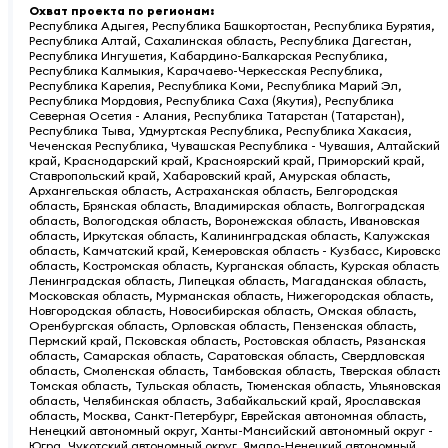
Охват проекта по регионам
:
Республика Адыгея, Республика Башкортостан, Республика Бурятия,
Республика Алтай, Сахалинская область, Республика Дагестан,
Республика Ингушетия, Кабардино-Балкарская Республика,
Республика Калмыкия, Карачаево-Черкесская Республика,
Республика Карелия, Республика Коми, Республика Марий Эл,
Республика Мордовия, Республика Саха (Якутия), Республика
Северная Осетия - Алания, Республика Татарстан (Татарстан),
Республика Тыва, Удмуртская Республика, Республика Хакасия,
Чеченская Республика, Чувашская Республика - Чувашия, Алтайский
край, Краснодарский край, Красноярский край, Приморский край,
Ставропольский край, Хабаровский край, Амурская область,
Архангельская область, Астраханская область, Белгородская
область, Брянская область, Владимирская область, Волгоградская
область, Вологодская область, Воронежская область, Ивановская
область, Иркутская область, Калининградская область, Калужская
область, Камчатский край, Кемеровская область - Кузбасс, Кировская
область, Костромская область, Курганская область, Курская область,
Ленинградская область, Липецкая область, Магаданская область,
Московская область, Мурманская область, Нижегородская область,
Новгородская область, Новосибирская область, Омская область,
Оренбургская область, Орловская область, Пензенская область,
Пермский край, Псковская область, Ростовская область, Рязанская
область, Самарская область, Саратовская область, Свердловская
область, Смоленская область, Тамбовская область, Тверская область,
Томская область, Тульская область, Тюменская область, Ульяновская
область, Челябинская область, Забайкальский край, Ярославская
область, Москва, Санкт-Петербург, Еврейская автономная область,
Ненецкий автономный округ, Ханты-Мансийский автономный округ -
Югра, Чукотский автономный округ, Ямало-Ненецкий автономный