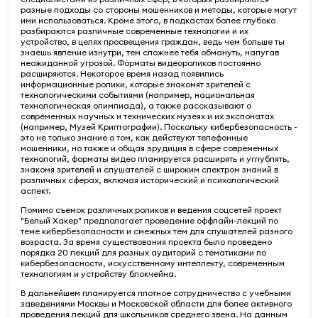
разные подходы со стороны мошенников и методы, которые могут
ими использоваться. Кроме этого, в подкастах более глубоко
разбираются различные современные технологии и их
устройство, в целях просвещения граждан, ведь чем больше ты
знаешь явление изнутри, тем сложнее тебя обмануть, напугав
неожиданной угрозой. Форматы видеороликов постоянно
расширяются. Некоторое время назад появились
информационные ролики, которые знакомят зрителей с
технологическими событиями (например, национальная
технологическая олимпиада), а также рассказывают о
современных научных и технических музеях и их экспонатах
(например, Музей Криптографии). Поскольку кибербезопасность -
это не только знание о том, как действуют телефонные
мошенники, но также и общая эрудиция в сфере современных
технологий, форматы видео планируется расширять и углублять,
знакомя зрителей и слушателей с широким спектром знаний в
различных сферах, включая исторический и психологический
аспект.
Помимо съемок различных роликов и ведения соцсетей проект
"Белый Хакер" предполагает проведение оффлайн-лекций по
теме кибербезопасности и смежных тем для слушателей разного
возраста. За время существования проекта было проведено
порядка 20 лекций для разных аудиторий с тематиками по
кибербезопасности, искусственному интеллекту, современным
технологиям и устройству блокчейна.
В дальнейшем планируется плотное сотрудничество с учебными
заведениями Москвы и Московской области для более активного
проведения лекций для школьников среднего звена. На данным