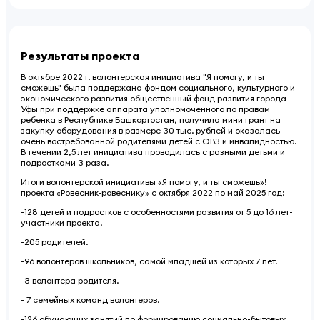
Результаты проекта
В октябре 2022 г. волонтерская инициатива "Я помогу, и ты
сможешь" была поддержана фондом социального, культурного и
экономического развития общественный фонд развития города
Уфы при поддержке аппарата уполномоченного по правам
ребенка в Республике Башкортостан, получила мини грант на
закупку оборудования в размере 30 тыс. рублей и оказалась
очень востребованной родителями детей с ОВЗ и инвалидностью.
В течении 2,5 лет инициатива проводилась с разными детьми и
подростками 3 раза.
Итоги волонтерской инициативы «Я помогу, и ты сможешь»!
проекта «Ровесник-ровеснику» с октября 2022 по май 2025 год:
-128 детей и подростков с особенностями развития от 5 до 16 лет-
участники проекта.
-205 родителей.
-96 волонтеров школьников, самой младшей из которых 7 лет.
-3 волонтера родителя.
- 7 семейных команд волонтеров.
-126 обучающих занятий по формированию социально-бытовых