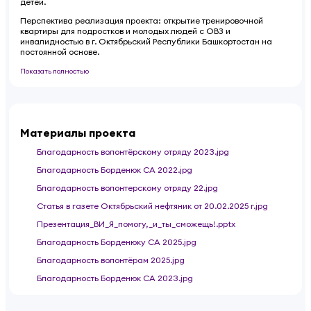
детей.
Перспектива реализация проекта: открытие тренировочной
квартиры для подростков и молодых людей с ОВЗ и
инвалидностью в г. Октябрьский Республики Башкортостан на
постоянной основе.
Показать полностью
Материалы проекта
Благодарность волонтёрскому отряду 2023.jpg
Благодарность Борденюк СА 2022.jpg
Благодарность волонтерскому отряду 22.jpg
Статья в газете Октябрьский нефтяник от 20.02.2025 г.jpg
Презентация_ВИ_Я_помогу,_и_ты_сможещь!.pptx
Благодарность Борденюку СА 2025.jpg
Благодарность волонтёрам 2025.jpg
Благодарность Борденюк СА 2023.jpg