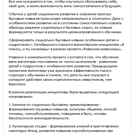
Все они нуждаются в том, чтобы научиться обслуживать себя,
свой дом, и иметь возможность жить самостоятельно в будущем.
Обычно у детей социальное развитие и освоение простых
бытовым навыков происходит непроизвольно и спонтанно. Дети с
особенностями развития не в состоянии самостоятельно освоить
образцы решения социальных и бытовых задач, их навыки
формируются только в результате целенаправленного обучения.
Сформировать социально-бытовые навыки особенным детям и
подросткам г. Октябрьского помогла волонтёрская инициатива «Я
помогу, и ты сможешь»! в рамках проекта «Ровесник-ровеснику».
Новизна и уникальность проекта состояла в том, что обучение
вели волонтеры-наставники из числа школьников - ровесники
детей и подростков с особенностями развития. Предыдущими
проектами волонтеры уже доказали эффективность такого
подхода к обучению и поняли, что дети лучше слушают и
копируют действия своих нормотипичных сверстников, чем
взрослых.
В рамках реализации инициативы были выделены следующие
направления:
1. Занятия по социально-бытовому ориентированию -
формирование трудовых навыков, культуры общения, личной
гигиены, самообслуживания, поведения в быту, основы
безопасности жизнедеятельности.
2. Кулинарная студия - формирование умений в приготовлении
некоторых блюд, развитие навыков самообслуживания при