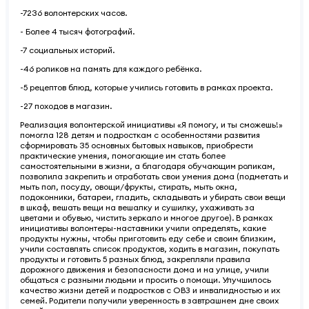
-7236 волонтерских часов.
- Более 4 тысяч фотографий.
-7 социальных историй.
-46 роликов на память для каждого ребёнка.
-5 рецептов блюд, которые учились готовить в рамках проекта.
-27 походов в магазин.
Реализация волонтерской инициативы «Я помогу, и ты сможешь!»
помогла 128 детям и подросткам с особенностями развития
сформировать 35 основных бытовых навыков, приобрести
практические умения, помогающие им стать более
самостоятельными в жизни, а благодаря обучающим роликам,
позволила закрепить и отработать свои умения дома (подметать и
мыть пол, посуду, овощи/фрукты, стирать, мыть окна,
подоконники, батареи, гладить, складывать и убирать свои вещи
в шкаф, вешать вещи на вешалку и сушилку, ухаживать за
цветами и обувью, чистить зеркало и многое другое). В рамках
инициативы волонтеры-наставники учили определять, какие
продукты нужны, чтобы приготовить еду себе и своим близким,
учили составлять список продуктов, ходить в магазин, покупать
продукты и готовить 5 разных блюд, закрепляли правила
дорожного движения и безопасности дома и на улице, учили
общаться с разными людьми и просить о помощи. Улучшилось
качество жизни детей и подростков с ОВЗ и инвалидностью и их
семей. Родители получили уверенность в завтрашнем дне своих