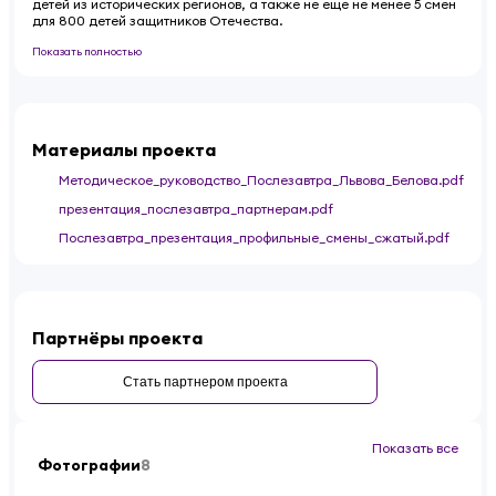
детей из исторических регионов, а также не еще не менее 5 смен
для 800 детей защитников Отечества.
Показать полностью
Материалы проекта
Методическое_руководство_Послезавтра_Львова_Белова.pdf
презентация_послезавтра_партнерам.pdf
Послезавтра_презентация_профильные_смены_сжатый.pdf
Партнёры проекта
Стать партнером проекта
Показать все
Фотографии
8