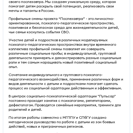
своего послезавтра. Мы создаем уникальную среду, которая
помогает детям раскрыть свой потенциал, реализовать свои
мечты и таланты в России.
Профильные смены проекта “Послезавтра” - это личностно-
ориентированное, психолого-педагогическое пространство,
позитивная и безопасная среда для жизнедеятельности детей,
чьи семьи коснулись события СВО.
Участие детей и подростков в различных моделируемых
психолого-педагогических пространствах внутри временного
коллектива профильной смены позволяет им совершать
различные социальные пробы; в индивидуальной, групповой
деятельности примерять и демонстрировать разные социальные
роли и тем самым наращивать новый позитивный социальный
опыт.
Сочетание индивидуального и группового психолого-
педагогического взаимодействия, применение различных форм и
видов деятельности с детьми и подростками помогает сделать
процесс их социальной адаптации действенным и эффективным.
В центрах социально-психологической адаптации "Пульсар"
постоянно проходят занятия с психологами, репетиторами,
дефектологом. Проводятся семейные мероприятия, тренинги для
родителей и детей.
По итогам работы совместно с МГППУ и СПбГУ создано
методическое руководство по работе с детьми из зон боевых
действий, новых и приграничных регионов.