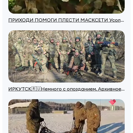
ПРИХОДИ ПОМОГИ ПЛЕСТИ МАСКСЕТИ Усолье-Сибирское, ул.Карла Маркса д.16 Волонтеры ЗОЛОТЫЕ РУКИ АНГЕЛА
ИРКУТСК🇷🇺Немного с опозданием. Архивное видео с поздравлениями с 8 марта.