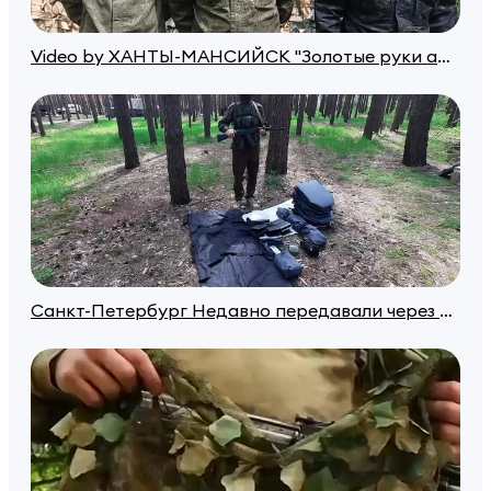
Video by ХАНТЫ-МАНСИЙСК "Золотые руки ангела" 18+
Санкт-Петербург Недавно передавали через Евгению Б. - швею из Сестрорецка несколько комплектов носилок и пятиточечники.