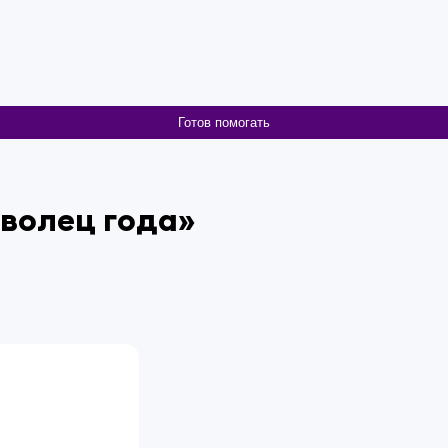
Готов помогать
волец года»