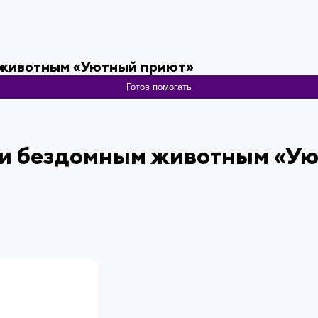
 животным «Уютный приют»
Готов помогать
щи бездомным животным «У