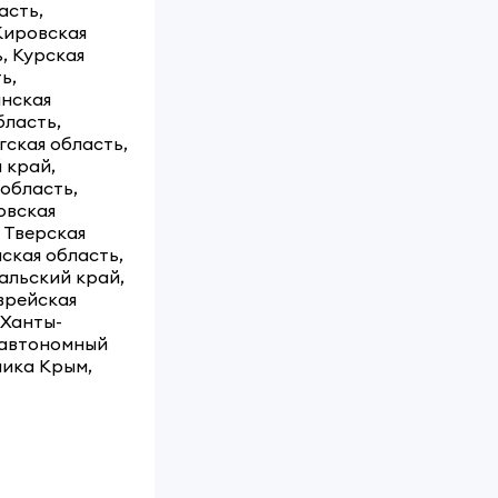
асть,
Кировская
, Курская
ь,
анская
бласть,
ская область,
 край,
 область,
овская
 Тверская
нская область,
альский край,
врейская
 Ханты-
 автономный
лика Крым,