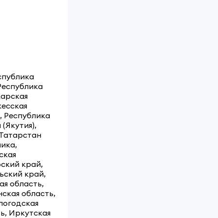
спублика
 Республика
карская
кесская
, Республика
(Якутия),
 Татарстан
лика,
ская
ский край,
ьский край,
ая область,
нская область,
логодская
ь, Иркутская