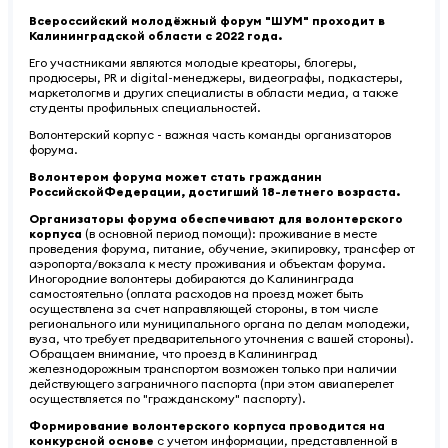
Всероссийский молодёжный форум "ШУМ" проходит в
Калининградской области с 2022 года.
Его участниками являются молодые креаторы, блогеры,
продюсеры, PR и digital-менеджеры, видеографы, подкастеры,
маркетологмв и других специалисты в области медиа, а также
студенты профильных специальностей.
Волонтерский корпус - важная часть команды организаторов
форума.
Волонтером форума может стать гражданин
РоссийскойФедерации, достигший 18-летнего возраста.
Организаторы форума обеспечивают для волонтерского
корпуса
(в основной период помощи): проживание в месте
проведения форума, питание, обучение, экипировку, трансфер от
аэропорта/вокзала к месту проживания и объектам форума.
Иногородние волонтеры добираются до Калининграда
самостоятельно (оплата расходов на проезд может быть
осуществлена за счет направляющей стороны, в том числе
регионального или муниципального органа по делам молодежи,
вуза, что требует предварительного уточнения с вашей стороны).
Обращаем внимание, что проезд в Калининград
железнодорожным транспортом возможен только при наличии
действующего заграничного паспорта (при этом авиаперелет
осуществляется по "гражданскому" паспорту).
Формирование волонтерского корпуса проводится на
конкурсной основе
с учетом информации, представленной в