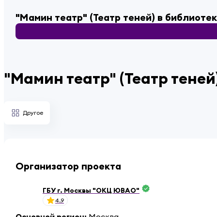
"Мамин театр" (Театр теней) в библиоте
"Мамин театр" (Театр теней
Другое
Организатор проекта
ГБУ г. Москвы "ОКЦ ЮВАО"
4.9
Основной регион
:
Москва