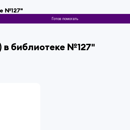
ке №127"
Готов помогать
) в библиотеке №127"