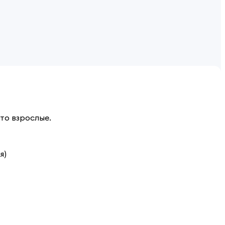
сто взрослые.
я)