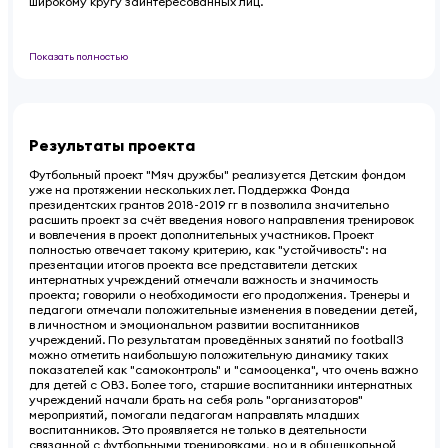
широкому кругу заинтересованных лиц.
Показать полностью
Результаты проекта
Футбольный проект "Мяч дружбы" реализуется Детским фондом
уже на протяжении нескольких лет. Поддержка Фонда
президентских грантов 2018-2019 гг в позволила значительно
расшить проект за счёт введения нового направления тренировок
и вовлечения в проект дополнительных участников. Проект
полностью отвечает такому критерию, как "устойчивость": на
презентации итогов проекта все представители детских
интернатных учреждений отмечали важность и значимость
проекта; говорили о необходимости его продолжения. Тренеры и
педагоги отмечали положительные изменения в поведении детей,
в личностном и эмоциональном развитии воспитанников
учреждений. По результатам проведённых занятий по football3
можно отметить наибольшую положительную динамику таких
показателей как "самоконтроль" и "самооценка", что очень важно
для детей с ОВЗ. Более того, старшие воспитанники интернатных
учреждений начали брать на себя роль "организаторов"
мероприятий, помогали педагогам направлять младших
воспитанников. Это проявляется не только в деятельности
связанной с футбольными тренировками, но и в общешкольной