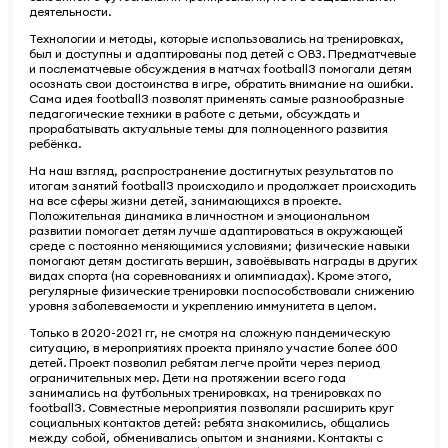
деятельности.
Технологии и методы, которые использовались на тренировках,
был и доступны и адаптированы под детей с ОВЗ. Предматчевые
и послематчевые обсуждения в матчах football3 помогали детям
осознать свои достоинства в игре, обратить внимание на ошибки.
Сама идея football3 позволят применять самые разнообразные
педагогические техники в работе с детьми, обсуждать и
прорабатывать актуальные темы для полноценного развития
ребёнка.
На наш взгляд, распространение достигнутых результатов по
итогам занятий football3 происходило и продолжает происходить
на все сферы жизни детей, занимающихся в проекте.
Положительная динамика в личностном и эмоциональном
развитии помогает детям лучше адаптироваться в окружающей
среде с постоянно меняющимися условиями; физические навыки
помогают детям достигать вершин, завоёвывать награды в других
видах спорта (на соревнованиях и олимпиадах). Кроме этого,
регулярные физические тренировки поспособствовали снижению
уровня заболеваемости и укреплению иммунитета в целом.
Только в 2020-2021 гг, не смотря на сложную пандемическую
ситуацию, в мероприятиях проекта приняло участие более 600
детей. Проект позволил ребятам легче пройти через период
ограничительных мер. Дети на протяжении всего года
занимались на футбольных тренировках, на тренировках по
football3. Совместные мероприятия позволяли расширить круг
социальных контактов детей: ребята знакомились, общались
между собой, обменивались опытом и знаниями. Контакты с