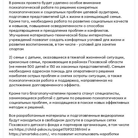
В рамках проекта будет уделено особое внимание
психологической работе по решению конкретных
психологических и социальных проблем целевой аудитории,
подготовке представителей ЦА к жизни в замещающей семье.
Кроме того, необходима работа по развитию социальных качеств
и навыков, повышение осведомленности о способах
предотвращения и преодоления проблем и конфликтов.
Улучшение материально-технической базы интернатных
учреждений позволит создать комфортных условий для жизни и
развития воспитанников, в том числе - условий для занятия
спортом
2) семьи с детьми, оказавшиеся в тяжелой жизненной ситуации,
кризисные семьи, проживающие в районах Псковской области
(не менее 500 детей и 150 их законных представителей). Семьям
необходима адресная помощь для оперативного решения
наиболее острых проблем и снятия остроты ситуации, а также
психологическая работа и поддержка, направленная на
достижение долговременного эффекта.
Кроме того благополучателями проекта станут специалисты,
занимающиеся работой с детьми по решению психологических и
социальных проблем, и находящиеся в поиске новых эффективных
методик и решений.
Все разработанные материалы и подготовленные видеоролики
будут находиться в свободном доступе в социальных сетях
Псковского детского фонда и партнеров организации, в том числе
на https://child-pskov.ru/page17693238html и
https://smarteka.com/, что позволит использовать наработки