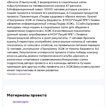
области (5 выпусков),3 видеоролика в социальных сетях.
4.Выступление на телевизионном канале 47 региона.
5.Информационный охват: 10000 человек,которые узнали о
нашем проекте в течение его реализации. 6.Создание продуктов
проекта: Презентация «Лидер здорового образа жизни». Буклет
«Программа ЗОЖ от Никиты Бедового». В МОУ"Лицей №8"г.Тихвин
оформлен информационный стенд«Лидер ЗОЖ». 7.Сайт«Здоровая
молодежь–лицо нации» в социальных сетях для общения и
привлечения подростков к ЗОЖ. Качественные показатели:
данный проект апробирован в МОУ"Лицей №8" г.Тихвина
Ленинградской области и дает результаты: 7 человек бросили
курить,5 перестали употреблять алкогольные напитки,8 человек
отказались от снюсов и спайсов, на правильное питание перешли
12 человек ,используют «Программу ЗОЖ от Никиты Бедового» 86
человек. Результатом успешности проекта стали победы команд
класса,школы,военно-патриотического клуба «Десант» в
различных спортивных соревнованиях.Инициатива самих
подростков,автора проекта и его команды является лучшим
примером для других,чтобы привлечь их к ЗОЖ.Безусловно,проект
имеет перспективы в своем развитии.
Показать полностью
Материалы проекта
проект.pptx