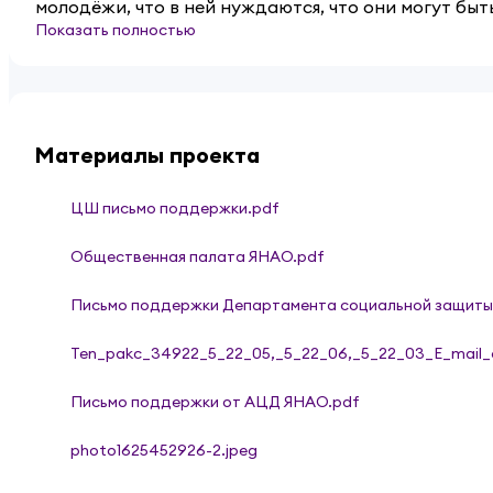
молодёжи, что в ней нуждаются, что они могут быть
Показать полностью
Материалы проекта
ЦШ письмо поддержки.pdf
Общественная палата ЯНАО.pdf
Письмо поддержки Департамента социальной защиты
Ten_pakc_34922_5_22_05,_5_22_06,_5_22_03_E_mail_
Письмо поддержки от АЦД ЯНАО.pdf
photo1625452926-2.jpeg