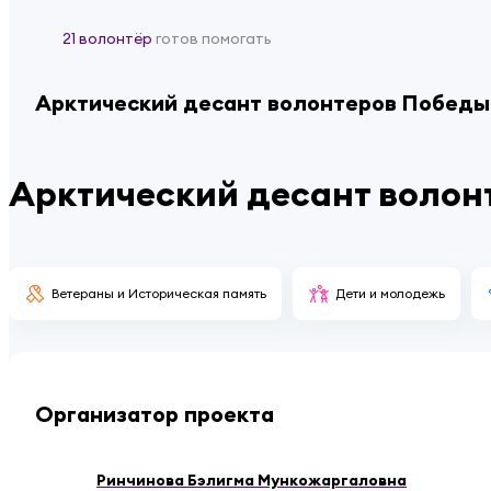
21 волонтёр
готов помогать
Арктический десант волонтеров Победы
Арктический десант волон
Ветераны и Историческая память
Дети и молодежь
Организатор проекта
Ринчинова Бэлигма Мункожаргаловна