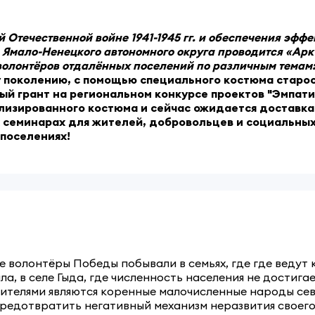
 Отечественной войне 1941-1945 гг. и обеспечения эфф
Ямало-Ненецкого автономного округа проводится «Аркт
волонтёров отдалённых поселений по различным темам
 поколению, с помощью специального костюма старос
ый грант на региональном конкурсе проектов "Эмпатия
лизированного костюма и сейчас ожидается доставка
х семинарах для жителей, добровольцев и социальн
 поселениях!
е волонтёры Победы побывали в семьях, где где ведут
а, в селе Гыда, где численность населения не достига
 жителями являются коренные малочисленные народы се
предотвратить негативный механизм неразвития своего