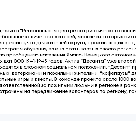
дежью в "Региональном центре патриотического воспи
 небольшое количество жителей, многие из которых нико
ма решила, что для жителей округа, проживающих в от
рограмм обучения, важно стать частью своего региона
 по приобщению населения Ямало-Ненецкого автономн
дат ВОВ 1941-1945 годов. Актив “Десанта” уже второй
ходятся в сложном социальном положении. “Десант” п
ежью, ветеранами и пожилыми жителями, “кофепаузы” 
льные игры и квесты. В команде проекта около 1000 
я ответственной за пожилыми людьми в регионе в ра
отрачены на передвижение волонтеров по региону, л