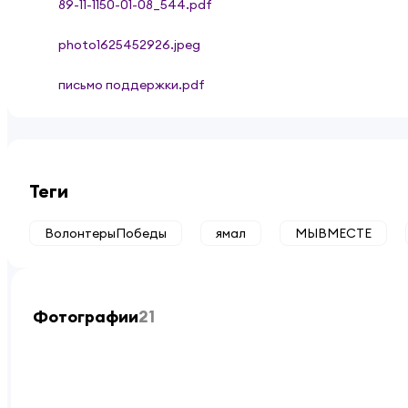
89-11-1150-01-08_544.pdf
photo1625452926.jpeg
письмо поддержки.pdf
Теги
ВолонтерыПобеды
ямал
МЫВМЕСТЕ
Фотографии
21