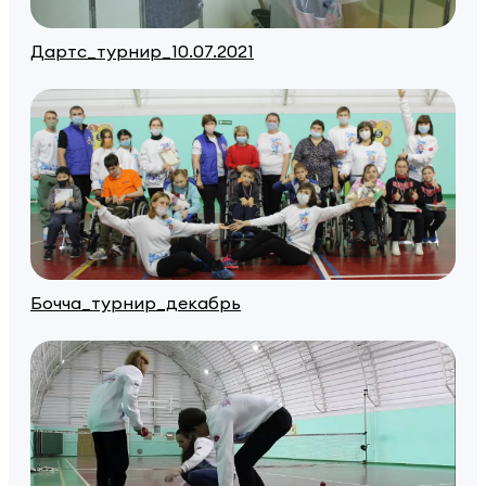
Дартс_турнир_10.07.2021
Бочча_турнир_декабрь