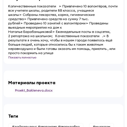
Количественные показатели ➢ Привлечено 10 волонтёров, почти
все учителя школы, родители 8В класса, учащиеся
школы➢ Собраны лекарства, корма, гигиенические
средства➢ Привлечено средств на сумму 7 тыс.
рублей➢ Проведено 10 занятий с волонтёрами➢ Проведены
выездные мероприятия на дом к
Наталье Барабанщиковой➢ Еженедельные посты в соцсетях,
2 репортажа на школьном; Качественные показатели .➢ В
результате я очень хочу, чтобы в нашем городе появилось ещё
больше людей, которые относились бы к таким животным
неравнодушно и были готовы оказать им помощь, приютить , или
просто покормить на улице
Показать полностью
Материалы проекта
Proekt_Bakleneva.docx
Теги
#дайлапудруг #яволонтер #творидобро
#мырядом