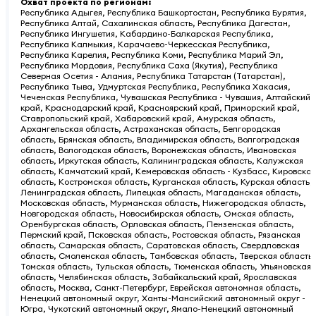
Охват проекта по регионам
:
Республика Адыгея, Республика Башкортостан, Республика Бурятия,
Республика Алтай, Сахалинская область, Республика Дагестан,
Республика Ингушетия, Кабардино-Балкарская Республика,
Республика Калмыкия, Карачаево-Черкесская Республика,
Республика Карелия, Республика Коми, Республика Марий Эл,
Республика Мордовия, Республика Саха (Якутия), Республика
Северная Осетия - Алания, Республика Татарстан (Татарстан),
Республика Тыва, Удмуртская Республика, Республика Хакасия,
Чеченская Республика, Чувашская Республика - Чувашия, Алтайский
край, Краснодарский край, Красноярский край, Приморский край,
Ставропольский край, Хабаровский край, Амурская область,
Архангельская область, Астраханская область, Белгородская
область, Брянская область, Владимирская область, Волгоградская
область, Вологодская область, Воронежская область, Ивановская
область, Иркутская область, Калининградская область, Калужская
область, Камчатский край, Кемеровская область - Кузбасс, Кировская
область, Костромская область, Курганская область, Курская область,
Ленинградская область, Липецкая область, Магаданская область,
Московская область, Мурманская область, Нижегородская область,
Новгородская область, Новосибирская область, Омская область,
Оренбургская область, Орловская область, Пензенская область,
Пермский край, Псковская область, Ростовская область, Рязанская
область, Самарская область, Саратовская область, Свердловская
область, Смоленская область, Тамбовская область, Тверская область,
Томская область, Тульская область, Тюменская область, Ульяновская
область, Челябинская область, Забайкальский край, Ярославская
область, Москва, Санкт-Петербург, Еврейская автономная область,
Ненецкий автономный округ, Ханты-Мансийский автономный округ -
Югра, Чукотский автономный округ, Ямало-Ненецкий автономный