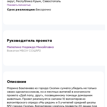
округ, Республика Крым, Севастополь
Показать полностью
Срок реализации
:
Бессрочно
Руководитель проекта
Милютина Надежда Михайловна
Вожатая МБОУ СОШ№2
Описание
Марина Бакленева из города Скопин сумела убедить не только
своих одноклассников, но и местных жителей в значимости
проекта «Дай лапу, друг», посвященному помощи домашним
животным. Проект реализуется силами 10 волонтеров из
волонтёрского отряда «Мы рядом» и 5 учителей средней школы
№2 города Скопин. Волонтерам удалось провести 20 акции под