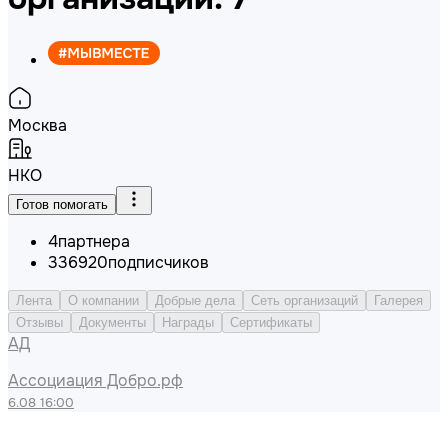
Москва
НКО
Готов помогать
4
партнера
336920
подписчиков
Лента
О компании
Добрые дела
Сеть организаций
Галерея
Отзывы
Документы
Награды
Сертификаты
АД
Ассоциация Добро.рф
6.08 16:00