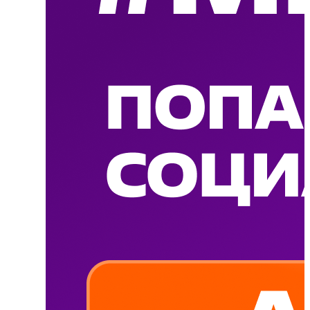
конкретной пользой. Быстрее доходит адресная
помощь, развивается социальная активность граждан
и их прямое участие в жизни города или страны,
укрепляются традиционные ценности, и как следствие
– растет доверие, сплоченность и взаимовыручка в
обществе», – рассказал председатель Комитета
Государственной Думы по молодежной политике,
руководитель экосистемы
Добро.рф
Артем Метелев.