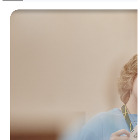
Главные итоги и направления развития института
наставничества:
💜 проект «Значимый взрослый», реализованный
Движением Первых и
Добро.рф
при поддержке
Минпросвещения и Росмолодёжи, охватил все 89
субъектов страны и объединил свыше 13 тысяч
наставников.
💜 участие ветеранов СВО: для военнослужащих
разработан специальный маршрут подготовки
совместно с фондом «Защитники Отечества» и
Центром знаний «Машук», что помогает им в мирной
адаптации.
💜 реестр наставников: Минпросвещения России и
Добро.рф
запустили официальный федеральный
реестр, куда уже вошли 2 859 граждан и 29
организаций, работающих с детьми в трудной
жизненной ситуации.