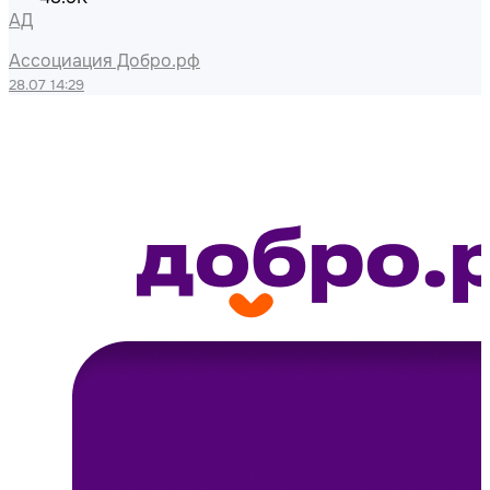
АД
Главные цифры и факты исследования:
Ассоциация Добро.рф
💜 Совокупный объём бюджетов регионов на
28.07 14:29
поддержку добровольчества увеличился с 709,9 млн
до 1,785 млрд рублей.
💜 Топ-10 регионов по объёму финансирования в 2025
году возглавили Красноярский край, Республика
Башкортостан, Ханты-Мансийский автономный округ –
Югра, Херсонская и Московская области, Омская,
Самарская, Сахалинская, Калининградская и
Нижегородская области.
💜 Лидеры по динамике роста: абсолютным чемпионом
стала Югра, увеличившая финансирование почти в 28
раз (с 3,7 млн до 103 млн рублей). Значительный рывок
также показали Нижегородская область (рост в 9 раз)
и Красноярский край (в 4,4 раза).
💜 Средние расходы на одного молодого жителя в год
показали восьмикратный рост — с 35,37 до 287,61