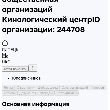
организаций
Кинологический центр
ID
организации: 244708
ЛИПЕЦК
НКО
Готов помогать
10
подписчиков
Лента
О компании
Добрые дела
Сеть организаций
Галерея
Отзывы
Документы
Награды
Сертификаты
Основная информация