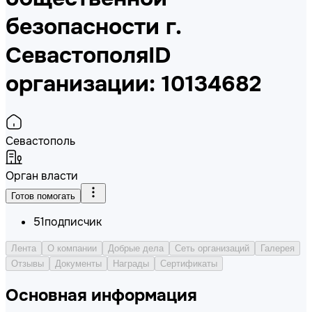
безопасности г.
Севастополя
ID
организации: 10134682
Севастополь
Орган власти
Готов помогать
51
подписчик
Лента
О компании
Добрые дела
Сеть организаций
Галерея
Отзывы
Документы
Награды
Сертификаты
Основная информация