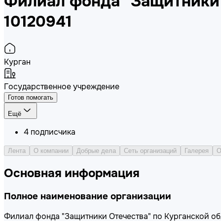
Филиал фонда "Защитники 
10120941
Курган
Государственное учреждение
Готов помогать
Ещё
4
подписчика
Лента
О компании
Добрые дела
Сеть организаций
Галерея
О
Основная информация
Полное наименование организации
Филиал фонда "Защитники Отечества" по Курганской об