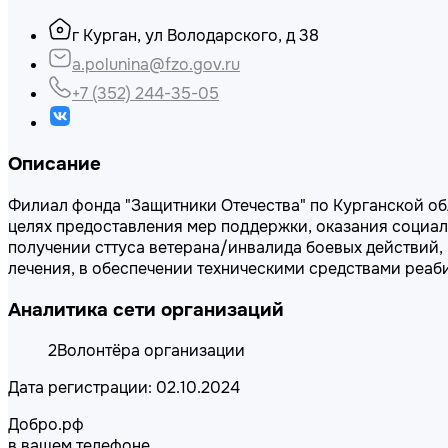
г Курган, ул Володарского, д 38
a.polunina@fzo.gov.ru
+7 (352) 244-35-05
Описание
Филиал фонда "Защитники Отечества" по Курганской об
целях предоставления мер поддержки, оказания социал
получении сттуса ветерана/инвалида боевых действий,
лечения, в обеспечении техническими средствами реаб
Аналитика сети организаций
2
Волонтёра организации
Дата регистрации: 02.10.2024
Добро.рф
в вашем телефоне