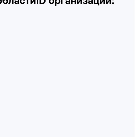
области
ID организации: