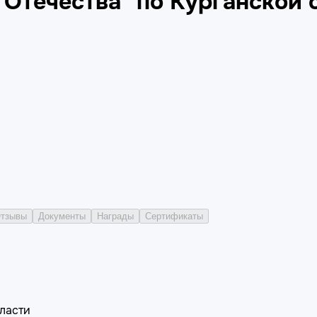
Отечества" по Курганской 
тзывы
Документы
Награды
Сертификаты
ласти