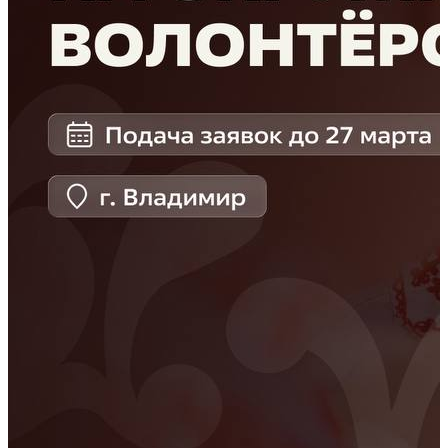
Выбирай доброе дело по направлению «Культура и
искусство» на платформе
Добро.рф
и вызывай
вдохновение вместе с нами!