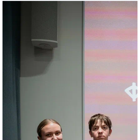
работ;
✅научишься готовить документацию и
паспортизировать объекты;
✅изучишь современные подходы к сохранению
материального и нематериального наследия.
Подавай заявку до 27 марта на платформе Добро.рф
и
стань частью культурного сообщества в своем регионе