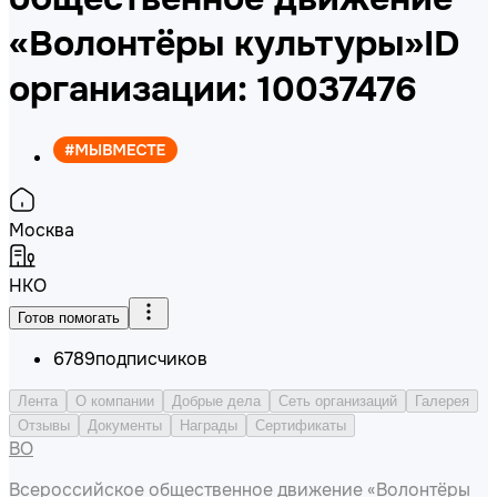
«Волонтёры культуры»
ID
организации: 10037476
Москва
НКО
Готов помогать
6789
подписчиков
Лента
О компании
Добрые дела
Сеть организаций
Галерея
Отзывы
Документы
Награды
Сертификаты
ВО
Всероссийское общественное движение «Волонтёры