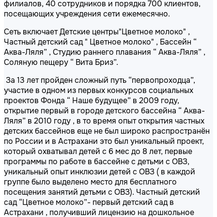
филиалов, 40 сотрудников и порядка 700 клиентов,
посещающих учреждения сети ежемесячно.
Сеть включает Детские центры"Цветное молоко" ,
Частный детский сад " Цветное молоко" , Бассейн “
Аква-Ляля” , Студию раннего плавания “ Аква-Ляля” ,
Соляную пещеру “ Вита Бриз”.
За 13 лет пройден сложный путь “первопроходца”,
участие в одном из первых конкурсов социальных
проектов Фонда “ Наше будущее” в 2009 году,
открытие первый в городе детского бассейна “ Аква-
Ляля” в 2010 году , в то время опыт открытия частных
детских бассейнов еще не был широко распространён
по России и в Астрахани это был уникальный проект,
который охватывал детей с 6 мес до 8 лет, первые
программы по работе в бассейне с детьми с ОВЗ,
уникальный опыт инклюзии детей с ОВЗ ( в каждой
группе было выделено место для бесплатного
посещения занятий детьми с ОВЗ). Частный детский
сад “Цветное молоко”- первый детский сад в
Астрахани , получивший лицензию на дошкольное