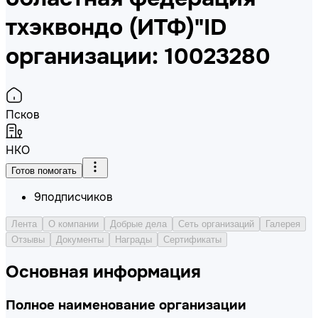
тхэквондо (ИТФ)"
ID
организации: 10023280
Псков
НКО
Готов помогать
9
подписчиков
Лента
О компании
Добрые дела
Сеть организаций
Галерея
Отзывы
Документы
Награды
Сертификаты
Основная информация
Полное наименование организации