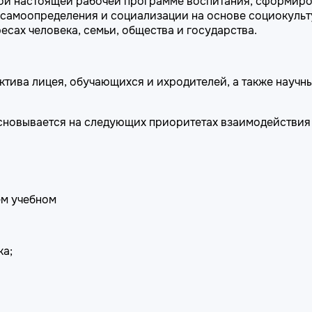
нной настоящей рабочей программе воспитания, сформир
о самоопределения и социализации на основе социокульт
сах человека, семьи, общества и государства.
ктива лицея, обучающихся и ихродителей, а также научн
сновывается на следующих приоритетах взаимодействия 
ем учебном
ка;