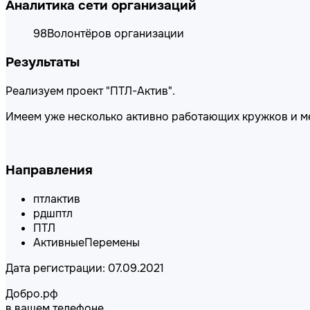
Аналитика сети организаций
98
Волонтёров организации
Результаты
Реализуем проект "ПТЛ-Актив".
Имеем уже несколько активно работающих кружков и м
Направления
птлактив
рдшптл
ПТЛ
АктивныеПеремены
Дата регистрации: 07.09.2021
Добро.рф
в вашем телефоне