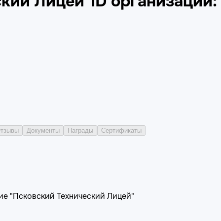
ский Лицей"
ID организации:
тзывы
Документы
Награды
Сертификаты
е "Псковский Технический Лицей"