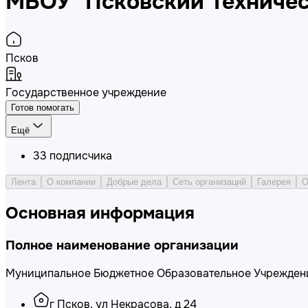
МБОУ "Псковский Техниче
Псков
Государственное учреждение
Готов помогать
Ещё
33
подписчика
Лента
О компании
Добрые дела
Сеть организаций
Галерея
О
Основная информация
Полное наименование организации
Муниципальное Бюджетное Образовательное Учреждени
г Псков, ул Некрасова, д 24