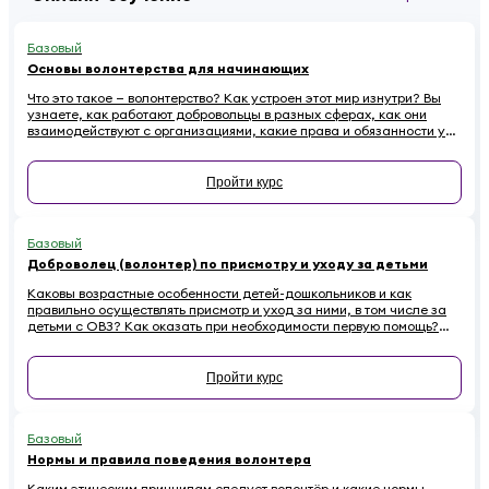
Базовый
Основы волонтерства для начинающих
Что это такое — волонтерство? Как устроен этот мир изнутри? Вы
узнаете, как работают добровольцы в разных сферах, как они
взаимодействуют с организациями, какие права и обязанности у
них есть. Наконец — как начинающему волонтеру избежать
распространенных ошибок.
Пройти курс
Базовый
Доброволец (волонтер) по присмотру и уходу за детьми
Каковы возрастные особенности детей-дошкольников и как
правильно осуществлять присмотр и уход за ними, в том числе за
детьми с ОВЗ? Как оказать при необходимости первую помощь?
Ответы на эти вопросы вы найдете в обучающем курсе для
добровольцев, работающих с детьми
Пройти курс
Базовый
Нормы и правила поведения волонтера
Каким этическим принципам следует волонтёр и какие нормы