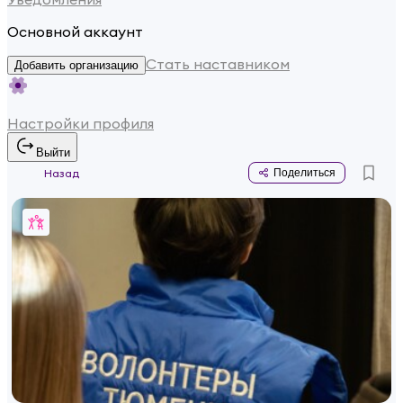
Основной аккаунт
Стать наставником
Добавить организацию
Настройки профиля
Выйти
Назад
Поделиться