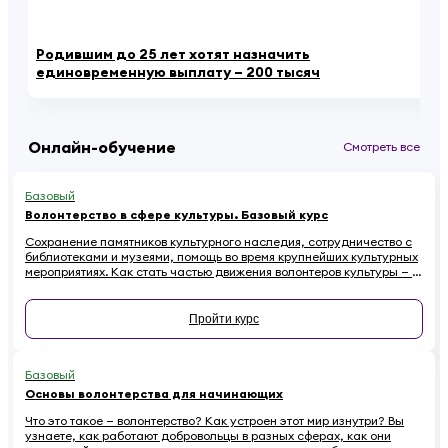
Родившим до 25 лет хотят назначить
По
единовременную выплату – 200 тысяч
Тв
Онлайн-обучение
Смотреть все
Базовый
Волонтерство в сфере культуры. Базовый курс
Сохранение памятников культурного наследия, сотрудничество с
библиотеками и музеями, помощь во время крупнейших культурных
мероприятиях. Как стать частью движения волонтеров культуры — в
этом курсе.
Пройти курс
Базовый
Основы волонтерства для начинающих
Что это такое — волонтерство? Как устроен этот мир изнутри? Вы
узнаете, как работают добровольцы в разных сферах, как они