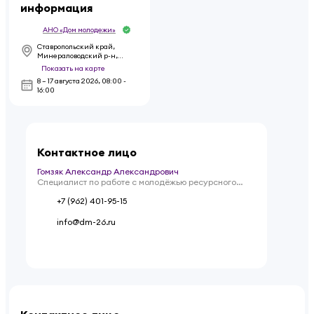
информация
АНО «Дом молодежи»
Ставропольский край,
Минераловодский р-н,
хутор Красный Пахарь, ул
Показать на карте
Автомобильная, стр 31
8 – 17 августа 2026
,
08:00 -
16:00
Контактное лицо
Гомзяк Александр Александрович
Специалист по работе с молодёжью ресурсного
центра
+7 (962) 401-95-15
info@dm-26.ru