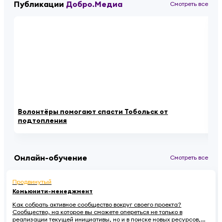
Публикации
Добро.Медиа
Смотреть все
Волонтёры помогают спасти Тобольск от
Йо
подтопления
в 
Онлайн-обучение
Смотреть все
Продвинутый
Комьюнити-менеджмент
Как собрать активное сообщество вокруг своего проекта?
Сообщество, на которое вы сможете опереться не только в
реализации текущей инициативы, но и в поиске новых ресурсов,