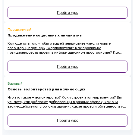
идей, партнеров. Все секреты профессионалов комьюнити-
менеджмента — в этом курсе.
Пройти курс
Продвинутый
Продвижение социальных инициатив
Как сделать так, чтобы о вашей инициативе узнали новые
волонтеры, партнеры, жертвователи? Как правильно
позиционировать проект в информационном пространстве? Как
эффективно провести информационную кампанию и подружиться
со СМИ? Все это — в новом курсе.
Пройти курс
Базовый
Основы волонтерства для начинающих
Что это такое — волонтерство? Как устроен этот мир изнутри? Вы
узнаете, как работают добровольцы в разных сферах, как они
взаимодействуют с организациями, какие права и обязанности у
них есть. Наконец — как начинающему волонтеру избежать
распространенных ошибок.
Пройти курс