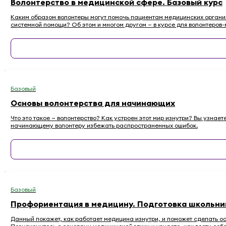
Волонтерство в медицинской сфере. Базовый курс
Каким образом волонтеры могут помочь пациентам медицинских организа
системной помощи? Об этом и многом другом — в курсе для волонтеров-
Базовый
Основы волонтерства для начинающих
Что это такое — волонтерство? Как устроен этот мир изнутри? Вы узнае
начинающему волонтеру избежать распространенных ошибок.
Базовый
Профориентация в медицину. Подготовка школьнико
Данный покажет, как работает медицина изнутри, и поможет сделать о