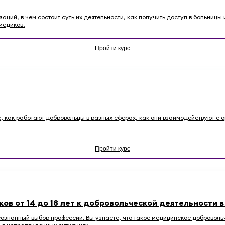
ций, в чем состоит суть их деятельности, как получить доступ в больниц
медиков.
Пройти курс
те, как работают добровольцы в разных сферах, как они взаимодействуют с о
Пройти курс
в от 14 до 18 лет к добровольческой деятельности 
сознанный выбор профессии. Вы узнаете, что такое медицинское доброволь