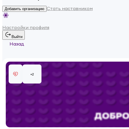
Стать наставником
Добавить организацию
Настройки профиля
Выйти
Назад
+
2