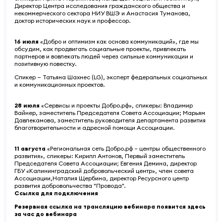
Директор Центра исследования гражданского общества и
некоммерческого сектора НИУ ВШЭ и Анастасия Туманова,
доктор исторических наук и профессор.
16 июля
«Добро и оптимизм как основа коммуникаций», где мы
обсудим, как продвигать социальные проекты, привлекать
партнеров и вовлекать людей через сильные коммуникации и
позитивную повестку.
Спикер — Татьяна Шахнес (LG), эксперт федеральных социальных
и коммуникационных проектов.
28 июля
«Сервисы и проекты Добро.рф», спикеры: Владимир
Вайнер, заместитель Председателя Совета Ассоциации; Марьям
Давлекамова, заместитель руководителя департамента развития
благотворительности и адресной помощи Ассоциации.
11 августа
«Региональная сеть Добро.рф – центры общественного
развития», спикеры: Кирилл Антонов, Первый заместитель
Председателя Совета Ассоциации; Евгения Демина, директор
ГБУ «Калининградский добровольческий центр», член совета
Ассоциации,Наталия Щербина, директор Ресурсного центр
развития добровольчества "Провода".
Ссылка для подключения
Резервная ссылка на трансляцию вебинара появится здесь
за час до вебинара