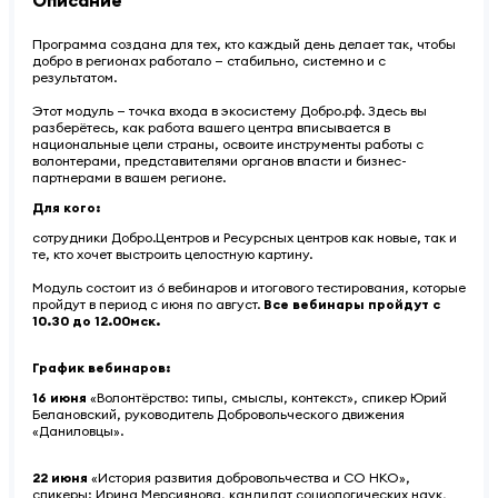
Описание
Программа создана для тех, кто каждый день делает так, чтобы
добро в регионах работало — стабильно, системно и с
результатом.
Этот модуль — точка входа в экосистему Добро.рф. Здесь вы
разберётесь, как работа вашего центра вписывается в
национальные цели страны, освоите инструменты работы с
волонтерами, представителями органов власти и бизнес-
партнерами в вашем регионе.
Для кого:
сотрудники Добро.Центров и Ресурсных центров как новые, так и
те, кто хочет выстроить целостную картину.
Модуль состоит из 6 вебинаров и итогового тестирования, которые
пройдут в период с июня по август.
Все вебинары пройдут с
10.30 до 12.00мск.
График вебинаров:
16 июня
«Волонтёрство: типы, смыслы, контекст», спикер Юрий
Белановский, руководитель Добровольческого движения
«Даниловцы».
22 июня
«История развития добровольчества и СО НКО»,
спикеры: Ирина Мерсиянова, кандидат социологических наук,