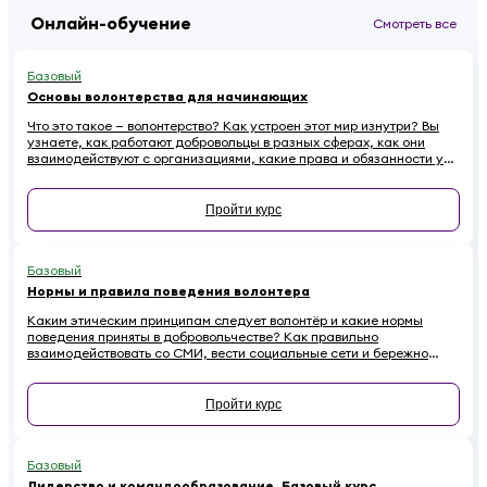
Онлайн-обучение
Смотреть все
Базовый
Основы волонтерства для начинающих
Что это такое — волонтерство? Как устроен этот мир изнутри? Вы
узнаете, как работают добровольцы в разных сферах, как они
взаимодействуют с организациями, какие права и обязанности у
них есть. Наконец — как начинающему волонтеру избежать
распространенных ошибок.
Пройти курс
Базовый
Нормы и правила поведения волонтера
Каким этическим принципам следует волонтёр и какие нормы
поведения приняты в добровольчестве? Как правильно
взаимодействовать со СМИ, вести социальные сети и бережно
относиться к имуществу на проектах, чтобы не навредить
репутации? Если вы хотите стать осознанным и ответственным
волонтёром, этот онлайн-курс для вас.
Пройти курс
Базовый
Лидерство и командообразование. Базовый курс