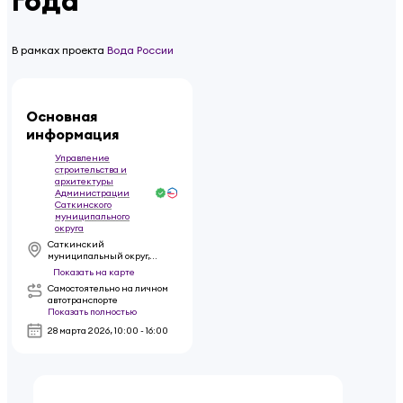
года
В рамках проекта
Вода России
Основная
информация
Управление
строительства и
архитектуры
Администрации
Саткинского
муниципального
округа
Саткинский
муниципальный округ,
национальный парк
Показать на карте
Зюраткуль
Самостоятельно на личном
автотранспорте
Показать полностью
28 марта 2026
,
10:00 - 16:00