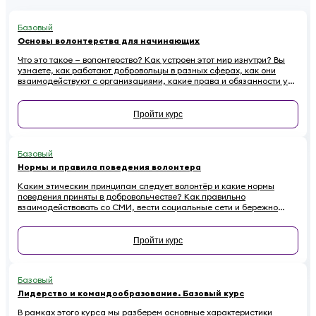
Базовый
Основы волонтерства для начинающих
Что это такое — волонтерство? Как устроен этот мир изнутри? Вы
узнаете, как работают добровольцы в разных сферах, как они
взаимодействуют с организациями, какие права и обязанности у
них есть. Наконец — как начинающему волонтеру избежать
распространенных ошибок.
Пройти курс
Базовый
Нормы и правила поведения волонтера
Каким этическим принципам следует волонтёр и какие нормы
поведения приняты в добровольчестве? Как правильно
взаимодействовать со СМИ, вести социальные сети и бережно
относиться к имуществу на проектах, чтобы не навредить
репутации? Если вы хотите стать осознанным и ответственным
волонтёром, этот онлайн-курс для вас.
Пройти курс
Базовый
Лидерство и командообразование. Базовый курс
В рамках этого курса мы разберем основные характеристики