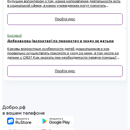
будущим волонтерам о том, какие направления деятельности есть
в социальной сфере, в каких учреждениях могут помогать
добровольцы и что для этого требуется.
Пройти курс
Базовый
Доброволец (волонтер) по присмотру и уходу за детьми
Каковы возрастные особенности детей-дошкольников и как
правильно осуществлять присмотр и уход за ними, в том числе за
детьми с ОВЗ? Как оказать при необходимости первую помощь?
Ответы на эти вопросы вы найдете в обучающем курсе для
добровольцев, работающих с детьми
Пройти курс
Добро.рф
в вашем телефоне