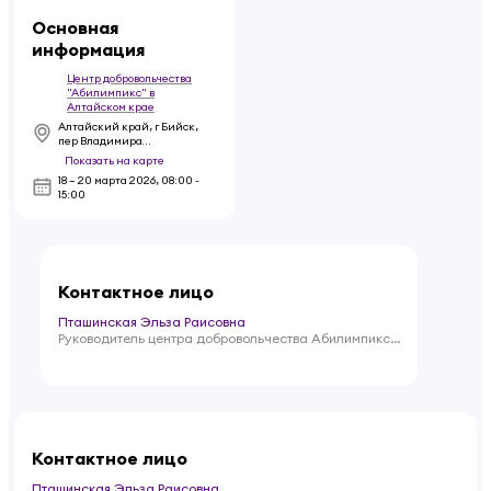
Основная
информация
Центр добровольчества
"Абилимпикс" в
Алтайском крае
Алтайский край, г Бийск,
пер Владимира
Мартьянова, зд 42
Показать на карте
18 – 20 марта 2026
,
08:00 -
15:00
Контактное лицо
Пташинская Эльза Раисовна
Руководитель центра добровольчества Абилимпикс в
Алтайском крае
Контактное лицо
Пташинская Эльза Раисовна