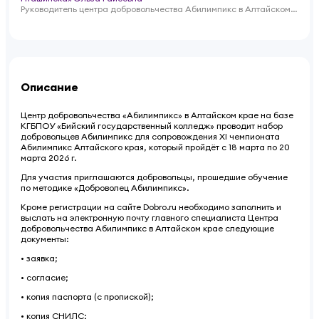
Руководитель центра добровольчества Абилимпикс в Алтайском
крае
Описание
Центр добровольчества «Абилимпикс» в Алтайском крае на базе
КГБПОУ «Бийский государственный колледж» проводит набор
добровольцев Абилимпикс для сопровождения XI чемпионата
Абилимпикс Алтайского края, который пройдёт с 18 марта по 20
марта 2026 г.
Для участия приглашаются добровольцы, прошедшие обучение
по методике «Доброволец Абилимпикс».
Кроме регистрации на сайте Dobro.ru необходимо заполнить и
выслать на электронную почту главного специалиста Центра
добровольчества Абилимпикс в Алтайском крае следующие
документы:
• заявка;
• согласие;
• копия паспорта (с пропиской);
• копия СНИЛС;