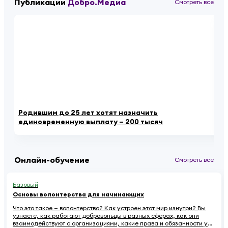
Публикации
Добро.Медиа
Смотреть все
Родившим до 25 лет хотят назначить
«К
единовременную выплату – 200 тысяч
ау
Онлайн-обучение
Смотреть все
Базовый
Основы волонтерства для начинающих
Что это такое — волонтерство? Как устроен этот мир изнутри? Вы
узнаете, как работают добровольцы в разных сферах, как они
взаимодействуют с организациями, какие права и обязанности у