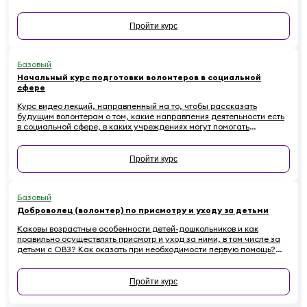
них есть. Наконец — как начинающему волонтеру избежать
распространенных ошибок.
Пройти курс
Базовый
Начальный курс подготовки волонтеров в социальной
сфере
Курс видео лекций, направленный на то, чтобы рассказать
будущим волонтерам о том, какие направления деятельности есть
в социальной сфере, в каких учреждениях могут помогать
добровольцы и что для этого требуется.
Пройти курс
Базовый
Доброволец (волонтер) по присмотру и уходу за детьми
Каковы возрастные особенности детей-дошкольников и как
правильно осуществлять присмотр и уход за ними, в том числе за
детьми с ОВЗ? Как оказать при необходимости первую помощь?
Ответы на эти вопросы вы найдете в обучающем курсе для
добровольцев, работающих с детьми
Пройти курс