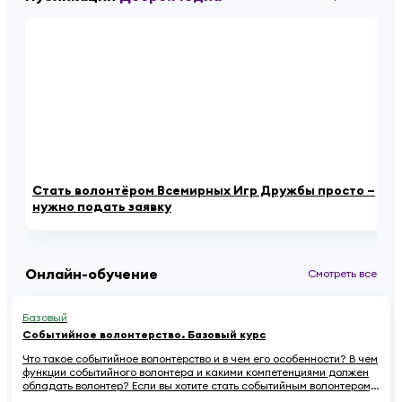
Стать волонтёром Всемирных Игр Дружбы просто –
Ро
нужно подать заявку
за
Онлайн-обучение
Смотреть все
Базовый
Событийное волонтерство. Базовый курс
Что такое событийное волонтерство и в чем его особенности? В чем
функции событийного волонтера и какими компетенциями должен
обладать волонтер? Если вы хотите стать событийным волонтером,
этот онлайн-курс для вас.