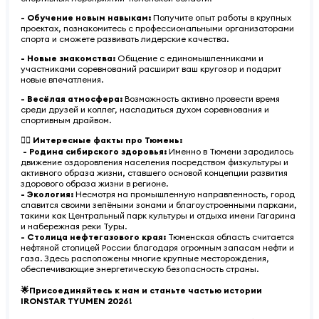
- Обучение новым навыкам:
Получите опыт работы в крупных
проектах, познакомитесь с профессиональными организаторами
спорта и сможете развивать лидерские качества.
- Новые знакомства:
Общение с единомышленниками и
участниками соревнований расширит ваш кругозор и подарит
новые впечатления.
- Весёлая атмосфера:
Возможность активно провести время
среди друзей и коллег, насладиться духом соревнования и
спортивным драйвом.
🏃‍♂️ Интересные факты про Тюмень:
- Родина сибирского здоровья:
Именно в Тюмени зародилось
движение оздоровления населения посредством физкультуры и
активного образа жизни, ставшего основой концепции развития
здорового образа жизни в регионе.
- Экология:
Несмотря на промышленную направленность, город
славится своими зелёными зонами и благоустроенными парками,
такими как Центральный парк культуры и отдыха имени Гагарина
и набережная реки Туры.
- Столица нефтегазового края:
Тюменская область считается
нефтяной столицей России благодаря огромным запасам нефти и
газа. Здесь расположены многие крупные месторождения,
обеспечивающие энергетическую безопасность страны.
🌟Присоединяйтесь к нам и станьте частью истории
IRONSTAR TYUMEN 2026!