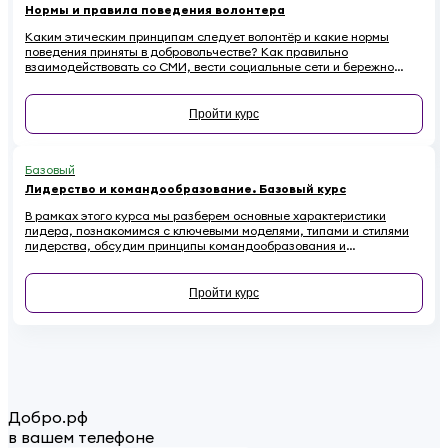
Нормы и правила поведения волонтера
Каким этическим принципам следует волонтёр и какие нормы
поведения приняты в добровольчестве? Как правильно
взаимодействовать со СМИ, вести социальные сети и бережно
относиться к имуществу на проектах, чтобы не навредить
репутации? Если вы хотите стать осознанным и ответственным
волонтёром, этот онлайн-курс для вас.
Пройти курс
Базовый
Лидерство и командообразование. Базовый курс
В рамках этого курса мы разберем основные характеристики
лидера, познакомимся с ключевыми моделями, типами и стилями
лидерства, обсудим принципы командообразования и
сформулируем основные рекомендации по развитию своих
лидерских качеств.
Пройти курс
Добро.рф
в вашем телефоне