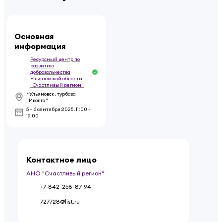
Основная
информация
Ресурсный центр по
развитию
добровольчества
Ульяновской области
"Счастливый регион"
г. Ульяновск, турбаза
"Иволга"
5 – 6 сентября 2025
,
11:00 -
19:00
Контактное лицо
АНО "Счастливый регион"
+7-842-258-87-94
727728@list.ru