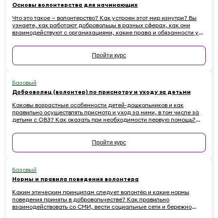
Основы волонтерства для начинающих
Что это такое — волонтерство? Как устроен этот мир изнутри? Вы
узнаете, как работают добровольцы в разных сферах, как они
взаимодействуют с организациями, какие права и обязанности у
них есть. Наконец — как начинающему волонтеру избежать
распространенных ошибок.
Пройти курс
Базовый
Доброволец (волонтер) по присмотру и уходу за детьми
Каковы возрастные особенности детей-дошкольников и как
правильно осуществлять присмотр и уход за ними, в том числе за
детьми с ОВЗ? Как оказать при необходимости первую помощь?
Ответы на эти вопросы вы найдете в обучающем курсе для
добровольцев, работающих с детьми
Пройти курс
Базовый
Нормы и правила поведения волонтера
Каким этическим принципам следует волонтёр и какие нормы
поведения приняты в добровольчестве? Как правильно
взаимодействовать со СМИ, вести социальные сети и бережно
относиться к имуществу на проектах, чтобы не навредить